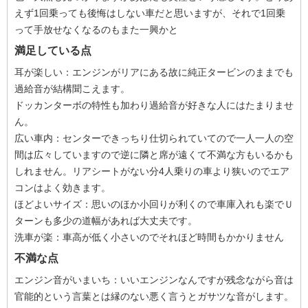
えず1回乗っても後悔はしない車だと思いますが、それで1回乗
って手放せなくなるのもまた一興かと
満足している点
耳が楽しい：エンジンがリアにある故に純正タービンのままでも
過給音が結構聞こえます。
ドッカンターボの特性も加わり過給音が好きな人にはたまりませ
ん。
広い車内：センターできっちり仕切られていてので一人一人の空
間は広々していますので逆に隣と席が遠くて不満な方もいるかも
しれません。リアシートがない分4人乗りの車より狭いのでエア
コンはよく効きます。
ほどよいサイズ：思いのほか小回りが利くので車庫入れも楽でＵ
ターンも多少の道幅があれば大丈夫です。
洗車が楽：車高が低く小さいのでそれほど時間もかかりません
不満な点
エンジン音がいまいち：いいエンジンなんですが残念ながら音は
官能的という言葉とは縁のない悪く言うとガサツな音がします。