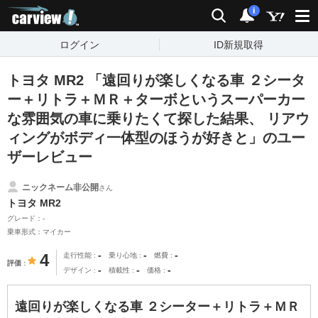
carview!
検索
通知
i
ログイン
ID新規取得
トヨタ MR2 「遠回りが楽しくなる車 ２シータ
ー＋リトラ＋ＭＲ＋ターボというスーパーカー
な雰囲気の車に乗りたくて探した結果、 リアウ
ィングがボディ一体型のほうが好きと」のユー
ザーレビュー
ニックネーム非公開
さん
トヨタ MR2
グレード：-
乗車形式：マイカー
-
-
-
4
走行性能
乗り心地
燃費
評価
-
-
-
デザイン
積載性
価格
遠回りが楽しくなる車 ２シーター＋リトラ＋ＭＲ