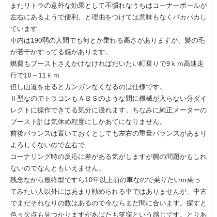
またリトラの意外な効果として不慣れなうちはコーナーポールが
左右にあるようで便利、と理由をつけては意味もなくパカパカし
ています
車内は190弱の人間でも何とか乗れる高さがありますが、髪の毛
が若干かすってる感があります。
燃費もブーストさえかけなければだいたい町乗りで9ｋｍ高速走
行で10～11ｋｍ
但し山道を走るとガンガンなくなるのは仕様です。
Ⅱ型なのでトラコンもＡＢＳのような間に機械が入らない分ダイ
レクトに操作できてる気分に浸れます。ちなみに純正メーターの
ブースト計は気休め程度にしかあてになりません。
前後バランスは置いておくとしても左右の重量バランスがあまり
よろしくないので左右で
コーナリング時の反応に差がある気がしますが腕の問題かもしれ
ないのでなんともいえません。
残念ながら最終型ですら10年以上前の車なので乗りたいor乗っ
てみたい人以外にはあまり勧められる車ではありませんが、中古
でまだそれなりの数はあるので今ならまだ間に合います。探すと
色々欠点も見つかりますがあばたも笑窪という感じです。とりあ