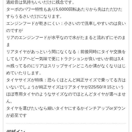
過給音は気持ちいいだけに残念です。
ターボのパワー特性もあり5,6000回転あたりから先はただひた
すらうるさいだけになります。
エンジンフードが乾きにくい：小さいので洗車しやすいのは良い
のですが
リアのエンジンフードが水平なので水がたまると流れずにそのま
ま
リアタイヤがあっという間になくなる：前後同時にタイヤ交換を
してもリアヘビー気味で更にトラクションが良いせいか前は3,4
ｍ残ってるのにリアはスリップサインどころか溝がなくなりはじ
めていたりします。
タイヤサイズが特殊：恐らくほとんど純正サイズで乗ってる方は
いないでしょうが純正サイズはリアタイヤが225/50/Ｒ15という
ほぼ専用タイヤのようなサイズなのでほとんどタイヤが選べませ
ん。
タイヤを選びたいなら細いタイヤにするかインチアップorダウン
が必至です
デザイン