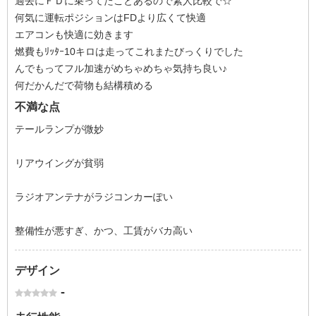
過去にＦＤに乗ってたことあるので素人比較で☆
何気に運転ポジションはFDより広くて快適
エアコンも快適に効きます
燃費もﾘｯﾀｰ10キロは走ってこれまたびっくりでした
んでもってフル加速がめちゃめちゃ気持ち良い♪
何だかんだで荷物も結構積める
不満な点
テールランプが微妙
リアウイングが貧弱
ラジオアンテナがラジコンカーぽい
整備性が悪すぎ、かつ、工賃がバカ高い
デザイン
-