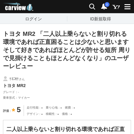
carview!
検索
通知
i
ログイン
ID新規取得
トヨタ MR2 「二人以上乗らないと割り切れる
環境であれば正直困ることは少ないと思います
そして好きであればほとんどが許せる短所 周り
で見掛けることもほとんどなくなり」のユーザ
ーレビュー
†ﾐﾆﾓ†
さん
トヨタ MR2
グレード：-
乗車形式：マイカー
-
-
-
5
走行性能
乗り心地
燃費
評価
-
-
-
デザイン
積載性
価格
二人以上乗らないと割り切れる環境であれば正直