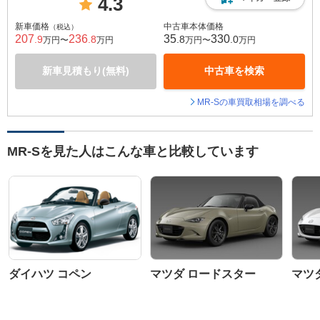
4.3
新車価格
中古車本体価格
（税込）
207
236
35
330
.9
.8
.8
.0
万円〜
万円
万円〜
万円
新車見積もり(無料)
中古車を検索
MR-Sの車買取相場を調べる
MR-Sを見た人はこんな車と比較しています
ダイハツ コペン
マツダ ロードスター
マツ