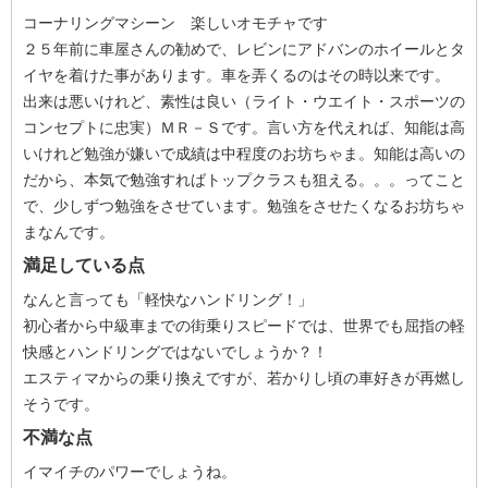
コーナリングマシーン 楽しいオモチャです
２５年前に車屋さんの勧めで、レビンにアドバンのホイールとタ
イヤを着けた事があります。車を弄くるのはその時以来です。
出来は悪いけれど、素性は良い（ライト・ウエイト・スポーツの
コンセプトに忠実）ＭＲ－Ｓです。言い方を代えれば、知能は高
いけれど勉強が嫌いで成績は中程度のお坊ちゃま。知能は高いの
だから、本気で勉強すればトップクラスも狙える。。。ってこと
で、少しずつ勉強をさせています。勉強をさせたくなるお坊ちゃ
まなんです。
満足している点
なんと言っても「軽快なハンドリング！」
初心者から中級車までの街乗りスピードでは、世界でも屈指の軽
快感とハンドリングではないでしょうか？！
エスティマからの乗り換えですが、若かりし頃の車好きが再燃し
そうです。
不満な点
イマイチのパワーでしょうね。