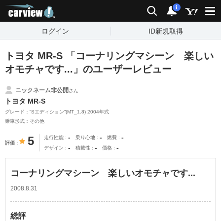
carview!
検索
通知
i
ログイン
ID新規取得
トヨタ MR-S 「コーナリングマシーン 楽しい
オモチャです...」のユーザーレビュー
ニックネーム非公開
さん
トヨタ MR-S
グレード：“Sエディション”(MT_1.8) 2004年式
乗車形式：その他
-
-
-
5
走行性能
乗り心地
燃費
評価
-
-
-
デザイン
積載性
価格
コーナリングマシーン 楽しいオモチャです...
2008.8.31
総評