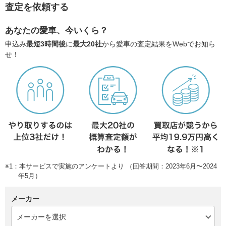
査定を依頼する
あなたの愛車、今いくら？
申込み
最短3時間後
に
最大20社
から愛車の査定結果をWebでお知ら
せ！
※1：本サービスで実施のアンケートより （回答期間：2023年6月〜2024
年5月）
メーカー