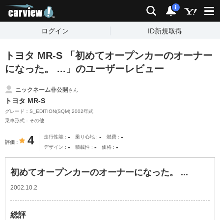
carview!
検索
通知
i
ログイン
ID新規取得
トヨタ MR-S 「初めてオープンカーのオーナー
になった。 ...」のユーザーレビュー
ニックネーム非公開
さん
トヨタ MR-S
グレード：S_EDITION(SQM) 2002年式
乗車形式：その他
-
-
-
4
走行性能
乗り心地
燃費
評価
-
-
-
デザイン
積載性
価格
初めてオープンカーのオーナーになった。 ...
2002.10.2
総評