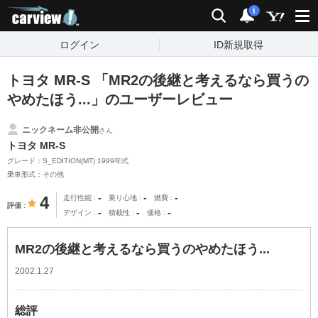
carview!
検索
通知
i
ログイン
ID新規取得
トヨタ MR-S 「MR2の後継と考えるなら買うの
やめたほう...」のユーザーレビュー
ニックネーム非公開
さん
トヨタ MR-S
グレード：S_EDITION(MT) 1999年式
乗車形式：その他
-
-
-
4
走行性能
乗り心地
燃費
評価
-
-
-
デザイン
積載性
価格
MR2の後継と考えるなら買うのやめたほう...
2002.1.27
総評