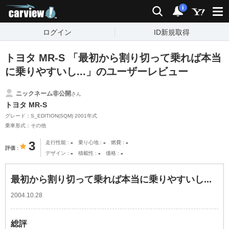
carview!
検索
通知
i
ログイン
ID新規取得
トヨタ MR-S 「最初から割り切って乗れば本当
に乗りやすいし...」のユーザーレビュー
ニックネーム非公開
さん
トヨタ MR-S
グレード：S_EDITION(SQM) 2001年式
乗車形式：その他
-
-
-
3
走行性能
乗り心地
燃費
評価
-
-
-
デザイン
積載性
価格
最初から割り切って乗れば本当に乗りやすいし...
2004.10.28
総評