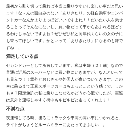
最初から割り切って乗れば本当に乗りやすいし楽しい車だと思い
ます！な～んの面白みのない「ありきたり」の軽自動車やコンパ
クトカーなんかよりよっぽどいいですよね！！だいたい人を乗せ
ることってそんなにないし、買い物だって車からあふれるほどす
るわけじゃないですよね？ぜひぜひ私と同年代くらいの女の子に
も乗ってほしいです。かといって「ありきたり」になるのも嫌で
すね…。
満足している点
セカンドカーとして所有しています。私は主婦（２Ｉ歳）なので
普通に近所のスーパーなどに買い物にいきますが、なんといって
も目立つ！！意外とおじさんや外国人が食いついてきます。この
車に乗るまで正直スポーツカーはちょっと…という感じで、しか
もＡＴ限定免許の私に乗りこなせるかどうか心配でしたが、実際
は意外と運転しやすく街中もキビキビと走ってくれます！
不満な点
夜運転してる時、後ろにトラックや車高の高い車につかれると、
ライトがちょうどルームミラーにあたってまぶしい…。