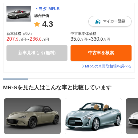
トヨタ MR-S
総合評価
マイカー登録
4.3
新車価格
中古車本体価格
（税込）
207
236
35
330
.9
.8
.8
.0
万円〜
万円
万円〜
万円
新車見積もり(無料)
中古車を検索
MR-Sの車買取相場を調べる
MR-Sを見た人はこんな車と比較しています