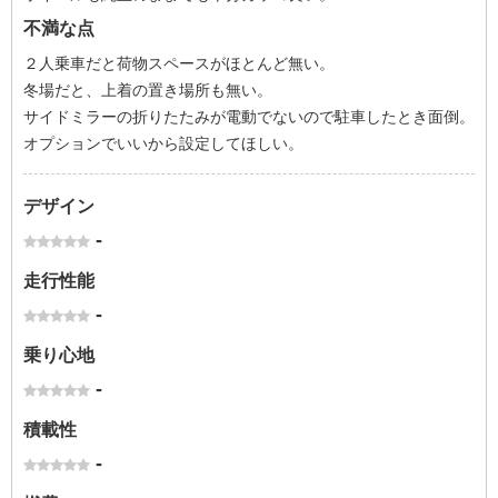
不満な点
２人乗車だと荷物スペースがほとんど無い。
冬場だと、上着の置き場所も無い。
サイドミラーの折りたたみが電動でないので駐車したとき面倒。
オプションでいいから設定してほしい。
デザイン
-
走行性能
-
乗り心地
-
積載性
-