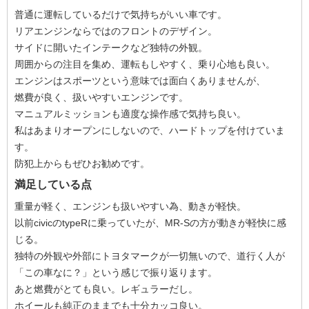
普通に運転しているだけで気持ちがいい車です。
リアエンジンならではのフロントのデザイン。
サイドに開いたインテークなど独特の外観。
周囲からの注目を集め、運転もしやすく、乗り心地も良い。
エンジンはスポーツという意味では面白くありませんが、
燃費が良く、扱いやすいエンジンです。
マニュアルミッションも適度な操作感で気持ち良い。
私はあまりオープンにしないので、ハードトップを付けていま
す。
防犯上からもぜひお勧めです。
満足している点
重量が軽く、エンジンも扱いやすい為、動きが軽快。
以前civicのtypeRに乗っていたが、MR-Sの方が動きが軽快に感
じる。
独特の外観や外部にトヨタマークが一切無いので、道行く人が
「この車なに？」という感じで振り返ります。
あと燃費がとても良い。レギュラーだし。
ホイールも純正のままでも十分カッコ良い。