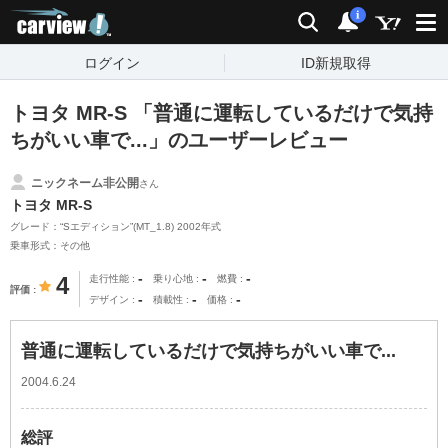
carview!
検索
通知
i
ログイン
ID新規取得
トヨタ MR-S 「普通に運転しているだけで気持
ちがいい車で...」のユーザーレビュー
ニックネーム非公開
さん
トヨタ MR-S
グレード：“Sエディション”(MT_1.8) 2002年式
乗車形式：その他
-
-
-
4
走行性能
乗り心地
燃費
評価
-
-
-
デザイン
積載性
価格
普通に運転しているだけで気持ちがいい車で...
2004.6.24
総評