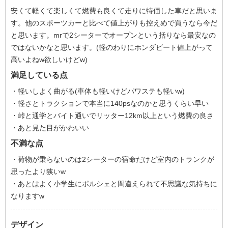
安くて軽くて楽しくて燃費も良くて走りに特価した車だと思いま
す。他のスポーツカーと比べて値上がりも控えめで買うなら今だ
と思います。mrで2シーターでオープンという括りなら最安なの
ではないかなと思います。(軽のわりにホンダビート値上がって
高いよねw欲しいけどw)
満足している点
・軽いしよく曲がる(車体も軽いけどパワステも軽いw)
・軽さとトラクションで本当に140psなのかと思うくらい早い
・峠と通学とバイト通いでリッター12km以上という燃費の良さ
・あと見た目がかわいい
不満な点
・荷物が乗らないのは2シーターの宿命だけど室内のトランクが
思ったより狭いw
・あとはよく小学生にポルシェと間違えられて不思議な気持ちに
なりますw
デザイン