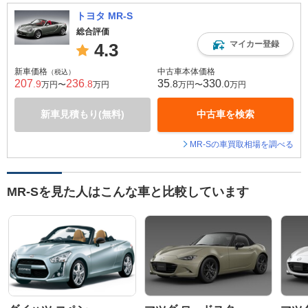
トヨタ MR-S
総合評価
マイカー登録
4.3
新車価格
中古車本体価格
（税込）
207
236
35
330
.9
.8
.8
.0
万円〜
万円
万円〜
万円
新車見積もり(無料)
中古車を検索
MR-Sの車買取相場を調べる
MR-Sを見た人はこんな車と比較しています