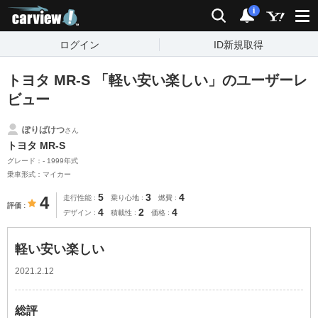
carview!
検索
通知
i
ログイン
ID新規取得
トヨタ MR-S 「軽い安い楽しい」のユーザーレ
ビュー
ぽりばけつ
さん
トヨタ MR-S
グレード：- 1999年式
乗車形式：マイカー
5
3
4
4
走行性能
乗り心地
燃費
評価
4
2
4
デザイン
積載性
価格
軽い安い楽しい
2021.2.12
総評