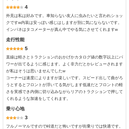
4
外見は私は好みです。車知らない友人に虫みたいと言われショッ
クですw内装は安っぽい感じはしますが別に気にならないです。
インパネはタコメーターが真ん中でやる気にさせてくれますw
走行性能
5
直線は軽さとトラクションのおかげかカタログ値の数字以上にパ
ワーが出てるように感じます。よく非力だとかレビューされます
が私はそうは思いませんでしたw
コーナーは速度によりますが楽しいです。スピード出して曲がろ
うとするとフロントが浮いてる気がします低速だとフロントの軽
さを実感でき内側に切り込みながらリアのトラクションで押して
くれるような加速をしてくれます。
乗り心地
3
フルノーマルですので峠道だと怖いですが街乗りでは快適です。