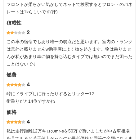
フロントが柔らかい気がしてネットで検索するとフロントのバネ
レートは1kらしいです(汗)
積載性
2
この車の宿命でもあり唯一の弱点だと思います。室内のトランク
は意外と載りませんw助手席によく物を起きます。物は乗りませ
んが私があまり車に物を持ち込むタイプでは無いのでまだ困った
ことはないです
燃費
4
峠にドライブしに行ったりするとリッター12
街乗りだと14位ですかね
価格
4
私は走行距離12万キロのmr-sを50万で買いましたが中古車相場
を見てみると若干値上がったのか最低価格と同等の金額になりま