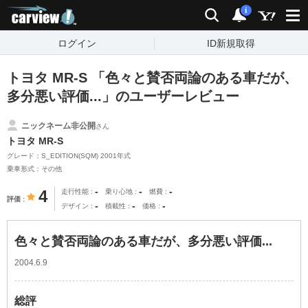
carview!
検索
通知
i
ログイン
ID新規取得
トヨタ MR-S 「色々と賛否両論のある車だが、
多分悪い評価...」のユーザーレビュー
ニックネーム非公開
さん
トヨタ MR-S
グレード：S_EDITION(SQM) 2001年式
乗車形式：その他
-
-
-
4
走行性能
乗り心地
燃費
評価
-
-
-
デザイン
積載性
価格
色々と賛否両論のある車だが、多分悪い評価...
2004.6.9
総評