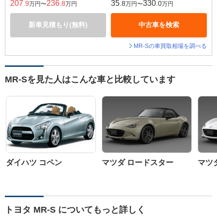
207
236
35
330
.9
.8
.8
.0
万円〜
万円
万円〜
万円
新車見積もり(無料)
中古車を検索
MR-Sの車買取相場を調べる
MR-Sを見た人はこんな車と比較しています
ダイハツ コペン
マツダ ロードスター
マツ
トヨタ MR-S についてもっと詳しく