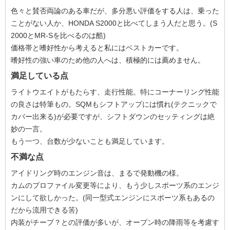
色々と賛否両論のある車だが、多分悪い評価をする人は、乗った
ことがない人か、HONDA S2000と比べてしまう人だと思う。(S
2000とMR-Sを比べるのは酷)
価格帯と嗜好性から考えると私にはベストカーです。
嗜好性の強い車のため他の人へは、積極的には薦めません。
満足している点
ライトウエイトがもたらす、走行性能。特にコーナーリング性能
の良さは特筆もの。SQMもシフトアップには慣れ(テクニックで
カバー出来る)が必要ですが、シフトダウンのセッティングは絶
妙の一言。
もう一つ、台数が少ないことも満足しています。
不満な点
アイドリング時のエンジン音は、まるで発動機の様。
カムのプロファイル変更等により、もう少しスポーツ系のエンジ
ンにして欲しかった。(同一型式エンジンにスポーツ系もあるの
だから流用できる筈)
内装がチープ？との評価が多いが、オープン時の降雨等を考慮す