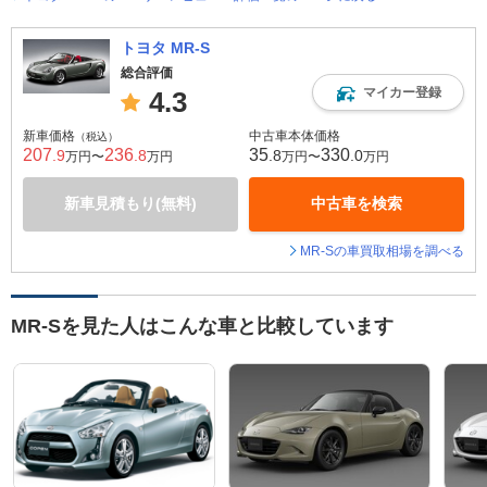
トヨタ MR-S
総合評価
マイカー登録
4.3
新車価格
中古車本体価格
（税込）
207
236
35
330
.9
.8
.8
.0
万円〜
万円
万円〜
万円
新車見積もり(無料)
中古車を検索
MR-Sの車買取相場を調べる
MR-Sを見た人はこんな車と比較しています