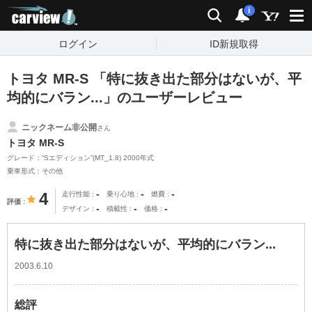
carview!
検索
通知
i
ログイン
ID新規取得
トヨタ MR-S 「特に抜き出た部分はないが、平
均的にバラン...」のユーザーレビュー
ニックネーム非公開
さん
トヨタ MR-S
グレード：“Sエディション”(MT_1.8) 2000年式
乗車形式：その他
-
-
-
4
走行性能
乗り心地
燃費
評価
-
-
-
デザイン
積載性
価格
特に抜き出た部分はないが、平均的にバラン...
2003.6.10
総評