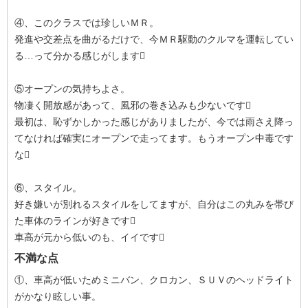
④、このクラスでは珍しいＭＲ。
発進や交差点を曲がるだけで、今ＭＲ駆動のクルマを運転してい
る…って分かる感じがします
⑤オープンの気持ちよさ。
物凄く開放感があって、風邪の巻き込みも少ないです
最初は、恥ずかしかった感じがありましたが、今では雨さえ降っ
てなければ確実にオープンで走ってます。もうオープン中毒です
な
⑥、スタイル。
好き嫌いが別れるスタイルをしてますが、自分はこの丸みを帯び
た車体のラインが好きです
車高が元から低いのも、イイです
不満な点
①、車高が低いためミニバン、クロカン、ＳＵＶのヘッドライト
がかなり眩しい事。