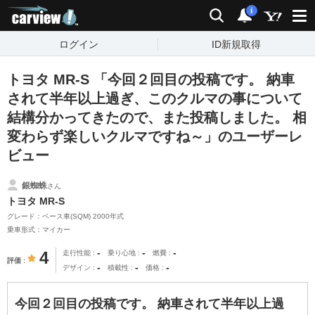
carview!
検索
通知
i
ログイン
ID新規取得
トヨタ MR-S 「今回２回目の投稿です。 納車
されて半年以上過ぎ、このクルマの事について
結構分かってきたので、また投稿しました。 相
変わらず楽しいクルマですね～」のユーザーレ
ビュー
銀蜘蛛
さん
トヨタ MR-S
グレード：ベース車(SQM) 2000年式
乗車形式：マイカー
-
-
-
4
走行性能
乗り心地
燃費
評価
-
-
-
デザイン
積載性
価格
今回２回目の投稿です。 納車されて半年以上過