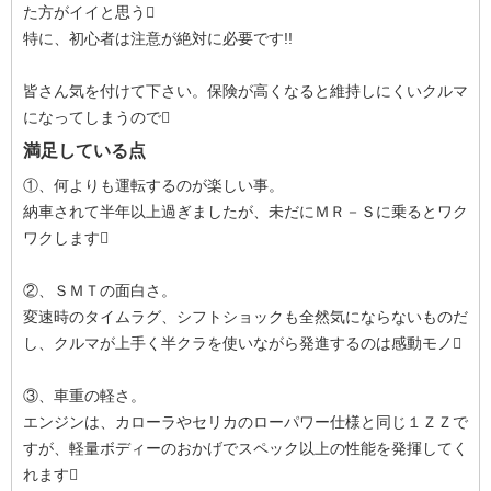
た方がイイと思う
特に、初心者は注意が絶対に必要です!!
皆さん気を付けて下さい。保険が高くなると維持しにくいクルマ
になってしまうので
満足している点
①、何よりも運転するのが楽しい事。
納車されて半年以上過ぎましたが、未だにＭＲ－Ｓに乗るとワク
ワクします
②、ＳＭＴの面白さ。
変速時のタイムラグ、シフトショックも全然気にならないものだ
し、クルマが上手く半クラを使いながら発進するのは感動モノ
③、車重の軽さ。
エンジンは、カローラやセリカのローパワー仕様と同じ１ＺＺで
すが、軽量ボディーのおかげでスペック以上の性能を発揮してく
れます