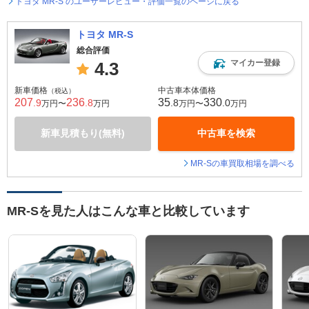
トヨタ MR-S のユーザーレビュー・評価一覧のページに戻る
トヨタ MR-S
総合評価
マイカー登録
4.3
新車価格
中古車本体価格
（税込）
207
236
35
330
.9
.8
.8
.0
万円〜
万円
万円〜
万円
新車見積もり(無料)
中古車を検索
MR-Sの車買取相場を調べる
MR-Sを見た人はこんな車と比較しています