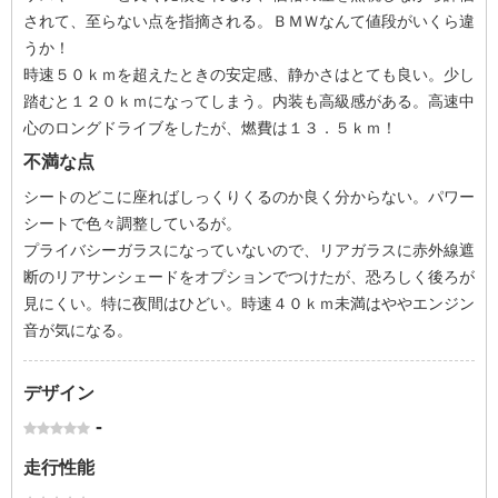
されて、至らない点を指摘される。ＢＭＷなんて値段がいくら違
うか！
時速５０ｋｍを超えたときの安定感、静かさはとても良い。少し
踏むと１２０ｋｍになってしまう。内装も高級感がある。高速中
心のロングドライブをしたが、燃費は１３．５ｋｍ！
不満な点
シートのどこに座ればしっくりくるのか良く分からない。パワー
シートで色々調整しているが。
プライバシーガラスになっていないので、リアガラスに赤外線遮
断のリアサンシェードをオプションでつけたが、恐ろしく後ろが
見にくい。特に夜間はひどい。時速４０ｋｍ未満はややエンジン
音が気になる。
デザイン
-
走行性能