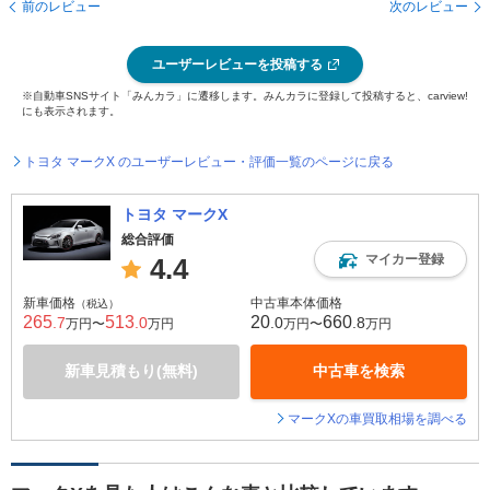
前のレビュー
次のレビュー
ユーザーレビューを投稿する
※自動車SNSサイト「みんカラ」に遷移します。みんカラに登録して投稿すると、carview!
にも表示されます。
トヨタ マークX のユーザーレビュー・評価一覧のページに戻る
トヨタ マークX
総合評価
マイカー登録
4.4
新車価格
中古車本体価格
（税込）
265
513
20
660
.7
.0
.0
.8
万円〜
万円
万円〜
万円
新車見積もり(無料)
中古車を検索
マークXの車買取相場を調べる