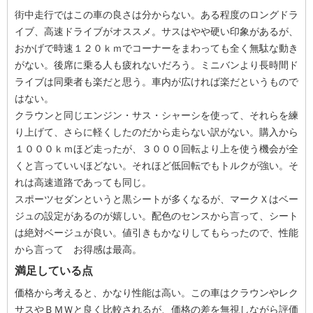
街中走行ではこの車の良さは分からない。ある程度のロングドラ
イブ、高速ドライブがオススメ。サスはやや硬い印象があるが、
おかげで時速１２０ｋｍでコーナーをまわっても全く無駄な動き
がない。後席に乗る人も疲れないだろう。ミニバンより長時間ド
ライブは同乗者も楽だと思う。車内が広ければ楽だというもので
はない。
クラウンと同じエンジン・サス・シャーシを使って、それらを練
り上げて、さらに軽くしたのだから走らない訳がない。購入から
１０００ｋｍほど走ったが、３０００回転より上を使う機会が全
くと言っていいほどない。それほど低回転でもトルクが強い。そ
れは高速道路であっても同じ。
スポーツセダンというと黒シートが多くなるが、マークＸはベー
ジュの設定があるのが嬉しい。配色のセンスから言って、シート
は絶対ベージュが良い。値引きもかなりしてもらったので、性能
から言って お得感は最高。
満足している点
価格から考えると、かなり性能は高い。この車はクラウンやレク
サスやＢＭＷと良く比較されるが、価格の差を無視しながら評価