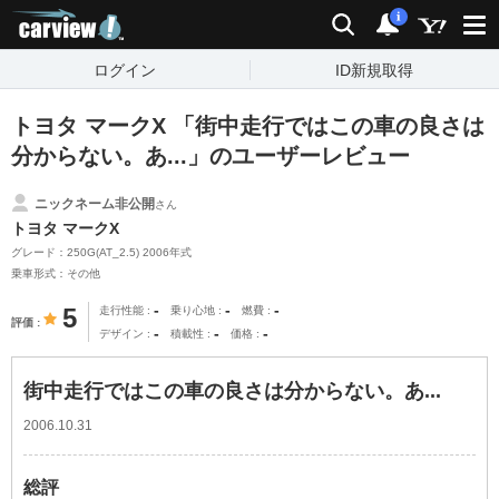
carview!
検索
通知
i
ログイン
ID新規取得
トヨタ マークX 「街中走行ではこの車の良さは
分からない。あ...」のユーザーレビュー
ニックネーム非公開
さん
トヨタ マークX
グレード：250G(AT_2.5) 2006年式
乗車形式：その他
-
-
-
5
走行性能
乗り心地
燃費
評価
-
-
-
デザイン
積載性
価格
街中走行ではこの車の良さは分からない。あ...
2006.10.31
総評