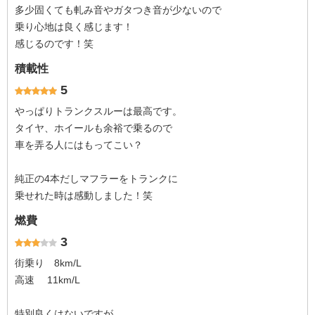
多少固くても軋み音やガタつき音が少ないので
乗り心地は良く感じます！
感じるのです！笑
積載性
5
やっぱりトランクスルーは最高です。
タイヤ、ホイールも余裕で乗るので
車を弄る人にはもってこい？
純正の4本だしマフラーをトランクに
乗せれた時は感動しました！笑
燃費
3
街乗り 8km/L
高速 11km/L
特別良くはないですが