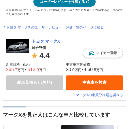
ユーザーレビューを投稿する
※自動車SNSサイト「みんカラ」に遷移します。みんカラに登録して投稿すると、carview!
にも表示されます。
トヨタ マークX のユーザーレビュー・評価一覧のページに戻る
トヨタ マークX
総合評価
マイカー登録
4.4
新車価格
中古車本体価格
（税込）
265
513
20
660
.7
.0
.0
.8
万円〜
万円
万円〜
万円
新車見積もり(無料)
中古車を検索
マークXの車買取相場を調べる
マークXを見た人はこんな車と比較しています