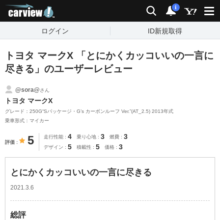
carview!
検索
通知
i
ログイン
ID新規取得
トヨタ マークX 「とにかくカッコいいの一言に
尽きる」のユーザーレビュー
@sora@
さん
トヨタ マークX
グレード：250G“Sパッケージ・G’s カーボンルーフ Ver.”(AT_2.5) 2013年式
乗車形式：マイカー
4
3
3
5
走行性能
乗り心地
燃費
評価
5
5
3
デザイン
積載性
価格
とにかくカッコいいの一言に尽きる
2021.3.6
総評