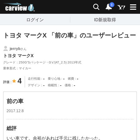
carview!
検索
通知
i
ログイン
ID新規取得
トヨタ マークX 「前の車」のユーザーレビュー
jerryb
さん
トヨタ マークX
グレード：250G“Sパッケージ・G’s”(AT_2.5) 2013年式
乗車形式：マイカー
-
-
-
4
走行性能
乗り心地
燃費
評価
-
-
-
デザイン
積載性
価格
前の車
2017.12.8
総評
いい車です。余裕があれば手元に残したかった。