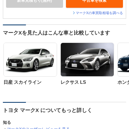
新車見積もり(無料)
中古車を検索
マークXの車買取相場を調べる
マークXを見た人はこんな車と比較しています
日産 スカイライン
レクサス LS
ホン
トヨタ マークX についてもっと詳しく
知る