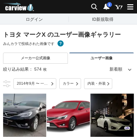
carview!
検索
通知
i
ログイン
ID新規取得
トヨタ マークX のユーザー画像ギャラリー
みんカラで投稿された画像です
メーカー公式画像
ユーザー画像
絞り込み結果：
574
枚
2014年9月 〜 一部改良
カラー
内装・外装