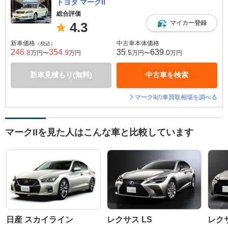
トヨタ マークII
総合評価
マイカー登録
4.3
新車価格
中古車本体価格
（税込）
246
354
35
639
.8
.9
.5
.0
万円〜
万円
万円〜
万円
新車見積もり(無料)
中古車を検索
マークIIの車買取相場を調べる
マークIIを見た人はこんな車と比較しています
日産 スカイライン
レクサス LS
レク