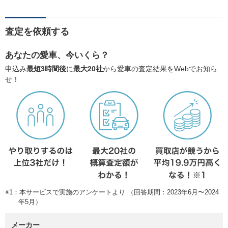
査定を依頼する
あなたの愛車、今いくら？
申込み
最短3時間後
に
最大20社
から愛車の査定結果をWebでお知ら
せ！
※1：本サービスで実施のアンケートより （回答期間：2023年6月〜2024
年5月）
メーカー