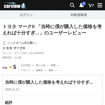
carview!
検索
通知
i
ログイン
ID新規取得
トヨタ マークII 「当時に僕が購入した価格を考
えれば十分すぎ...」のユーザーレビュー
ニックネーム非公開
さん
トヨタ マークII
グレード：グランデ(AT_2.5) 1993年式
乗車形式：その他
-
-
-
5
走行性能
乗り心地
燃費
評価
-
-
-
デザイン
積載性
価格
当時に僕が購入した価格を考えれば十分すぎ...
2006.11.22
総評