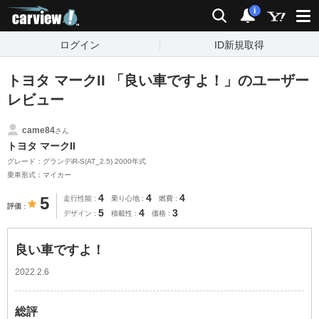
carview!
検索
通知
i
ログイン
ID新規取得
トヨタ マークII 「良い車ですよ！」のユーザー
レビュー
came84
さん
トヨタ マークII
グレード：グランデiR-S(AT_2.5) 2000年式
乗車形式：マイカー
4
4
4
5
走行性能
乗り心地
燃費
評価
5
4
3
デザイン
積載性
価格
良い車ですよ！
2022.2.6
総評