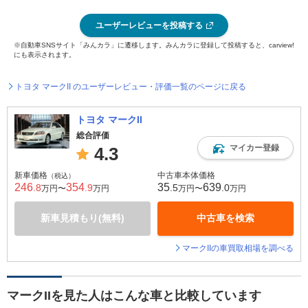
ユーザーレビューを投稿する
※自動車SNSサイト「みんカラ」に遷移します。みんカラに登録して投稿すると、carview!
にも表示されます。
トヨタ マークII のユーザーレビュー・評価一覧のページに戻る
トヨタ マークII
総合評価
マイカー登録
4.3
新車価格
中古車本体価格
（税込）
246
354
35
639
.8
.9
.5
.0
万円〜
万円
万円〜
万円
新車見積もり(無料)
中古車を検索
マークIIの車買取相場を調べる
マークIIを見た人はこんな車と比較しています