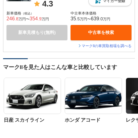
マイカー登録
4.3
新車価格
中古車本体価格
（税込）
246
354
35
639
.8
.9
.5
.0
万円〜
万円
万円〜
万円
新車見積もり(無料)
中古車を検索
マークIIの車買取相場を調べる
マークIIを見た人はこんな車と比較しています
日産 スカイライン
ホンダ アコード
レクサ