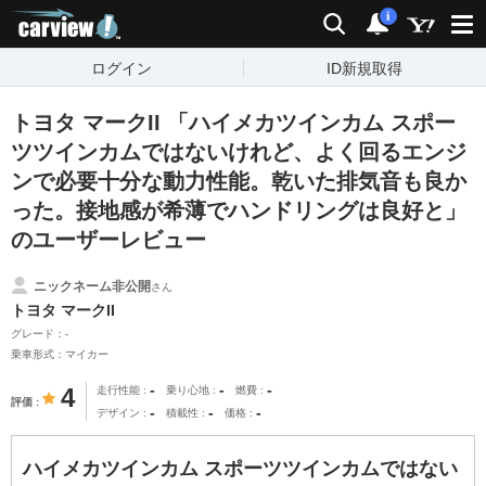
carview!
検索
通知
i
ログイン
ID新規取得
トヨタ マークII 「ハイメカツインカム スポー
ツツインカムではないけれど、よく回るエンジ
ンで必要十分な動力性能。乾いた排気音も良か
った。接地感が希薄でハンドリングは良好と」
のユーザーレビュー
ニックネーム非公開
さん
トヨタ マークII
グレード：-
乗車形式：マイカー
-
-
-
4
走行性能
乗り心地
燃費
評価
-
-
-
デザイン
積載性
価格
ハイメカツインカム スポーツツインカムではない