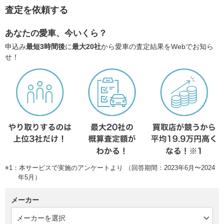
査定を依頼する
あなたの愛車、今いくら？
申込み
最短3時間後
に
最大20社
から愛車の査定結果をWebでお知ら
せ！
※1：本サービスで実施のアンケートより （回答期間：2023年6月〜2024
年5月）
メーカー