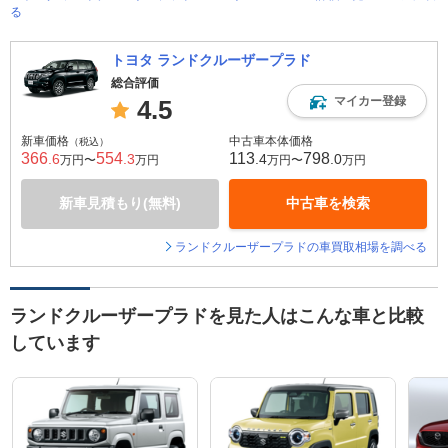
る
トヨタ ランドクルーザープラド
総合評価
マイカー登録
4.5
新車価格
中古車本体価格
（税込）
366
554
113
798
.6
.3
.4
.0
万円〜
万円
万円〜
万円
新車見積もり(無料)
中古車を検索
ランドクルーザープラドの車買取相場を調べる
ランドクルーザープラドを見た人はこんな車と比較
しています