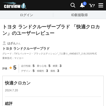
carview!
検索
通知
i
ログイン
ID新規取得
トヨタ ランドクルーザープラド 「快適クロカ
ン」のユーザーレビュー
はざん
さん
トヨタ ランドクルーザープラド
グレード：TX“Lパッケージ・ブラックエディション”_7人乗り_4WD(ECT_2.8) 2020年式
乗車形式：マイカー
5
5
3
5
走行性能
乗り心地
燃費
評価
5
3
3
デザイン
積載性
価格
快適クロカン
2024.7.20
総評