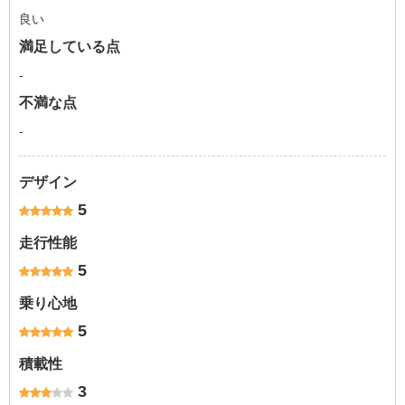
良い
満足している点
-
不満な点
-
デザイン
5
走行性能
5
乗り心地
5
積載性
3