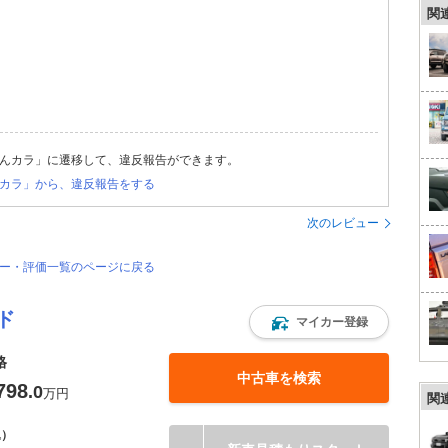
関
んカラ」に遷移して、違反報告ができます。
カラ」から、違反報告をする
次のレビュー
ュー・評価一覧のページに戻る
ド
マイカー登録
格
中古車を検索
798
.0
万円
関
込）