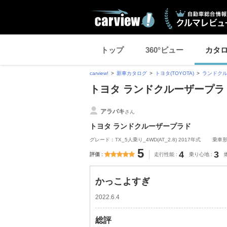
トップ
360°ビュー
カタ
carview!
新車カタログ
トヨタ(TOYOTA)
ランドク
トヨタ ランドクルーザープラ
アラバキ
さん
トヨタ ランドクルーザープラド
グレード：TX_5人乗り_4WD(AT_2.8) 2017年式
乗車
5
4
3
評価
走行性能
乗り心地
かっこよすぎ
2022.6.4
総評