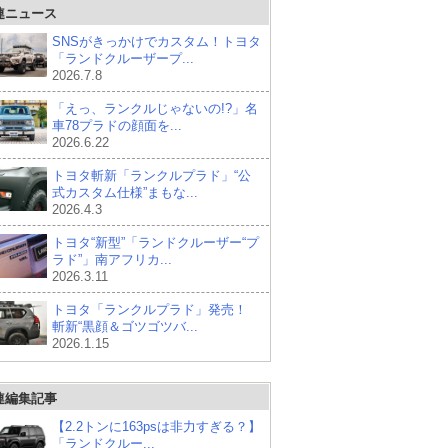
連ニュース
SNSがきっかけでカスタム！トヨタ
「ランドクルーザープ...
2026.7.8
「えっ、ランクルじゃないの!?」名
車78プラドの顔面を...
2026.6.22
トヨタ斬新「ランクルプラド」“公
式カスタム仕様”まもな...
2026.4.3
トヨタ“新型”「ランドクルーザー“プ
ラド”」南アフリカ...
2026.3.11
トヨタ「ランクルプラド」発売！
斬新“黒顔＆ゴツゴツバ...
2026.1.15
連編集記事
【2.2トンに163psは非力すぎる？】
「ランドクルー...