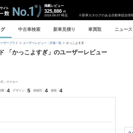
掲載レビュー
325,886
件
時点
※新車カタログのある自動車総合情報
2026.08.07
ログ
中古車検索
新車見積り
車買取
ニュース
ルーザープラド
ユーザーレビュー・評価一覧
かっこよすぎ
ド 「かっこよすぎ」のユーザーレビュー
形式：マイカー
4
5
4
4
燃費
デザイン
積載性
価格