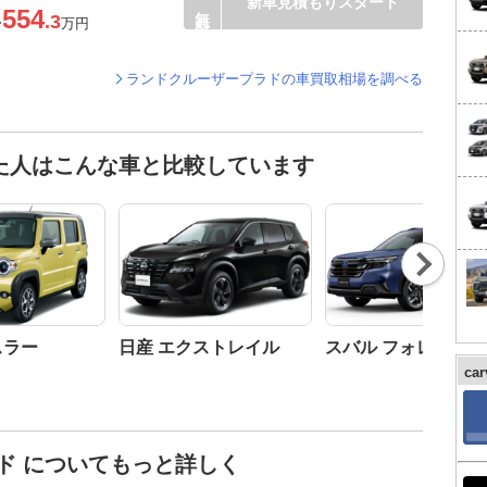
新車見積もりスタート
554
.3
〜
万円
ランドクルーザープラドの車買取相場を調べる
た人はこんな車と比較しています
Nex
t
スラー
日産 エクストレイル
スバル フォレスター
ca
ド についてもっと詳しく