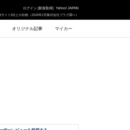
ログイン
[
新規取得
]
Yahoo! JAPAN
サイト5社との比較（2026年2月株式会社プラグ調べ）
オリジナル記事
マイカー