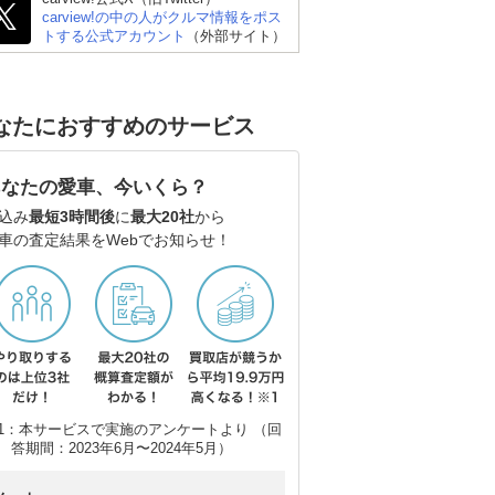
carview!の中の人がクルマ情報をポス
トする公式アカウント
（外部サイト）
なたにおすすめのサービス
あなたの愛車、今いくら？
込み
最短3時間後
に
最大20社
から
車の査定結果をWebでお知らせ！
1：本サービスで実施のアンケートより （回
答期間：2023年6月〜2024年5月）