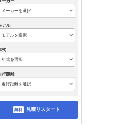
メーカー
モデル
年式
走行距離
見積りスタート