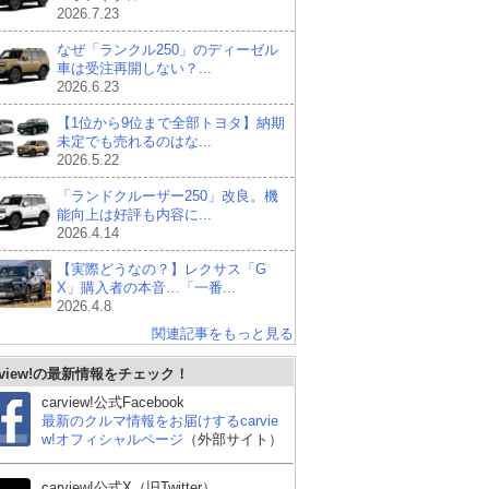
2026.7.23
なぜ「ランクル250」のディーゼル
車は受注再開しない？...
2026.6.23
【1位から9位まで全部トヨタ】納期
未定でも売れるのはな...
2026.5.22
「ランドクルーザー250」改良。機
能向上は好評も内容に...
2026.4.14
【実際どうなの？】レクサス「G
X」購入者の本音…「一番...
2026.4.8
関連記事をもっと見る
マツダ CX-5
ホンダ ヴェゼル
日産
rview!の最新情報をチェック！
R
carview!公式Facebook
最新のクルマ情報をお届けするcarvie
w!オフィシャルページ
（外部サイト）
carview!公式X（旧Twitter）