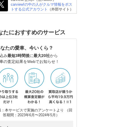
carview!の中の人がクルマ情報をポス
トする公式アカウント
（外部サイト）
なたにおすすめのサービス
あなたの愛車、今いくら？
込み
最短3時間後
に
最大20社
から
車の査定結果をWebでお知らせ！
1：本サービスで実施のアンケートより （回
答期間：2023年6月〜2024年5月）