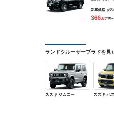
新車価格
（税
366
.6
万円
ランドクルーザープラドを見
スズキ ジムニー
スズキ ハ