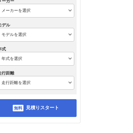
メーカー
モデル
年式
走行距離
見積りスタート