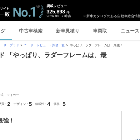
掲載レビュー
325,898
件
時点
※新車カタログのある自動車総合情報
2026.08.07
ログ
中古車検索
新車見積り
車買取
ニュース
ルーザープラド
ユーザーレビュー・評価一覧
やっぱり、ラダーフレームは、最強！
ド 「やっぱり、ラダーフレームは、最
形式：マイカー
2
5
4
5
燃費
デザイン
積載性
価格
最強！