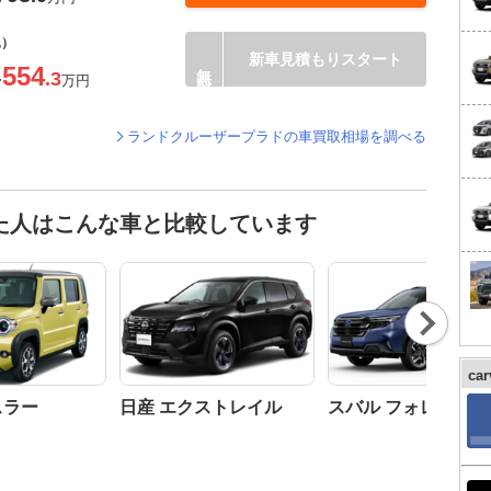
込）
新車見積もりスタート
554
.3
〜
万円
ランドクルーザープラドの車買取相場を調べる
た人はこんな車と比較しています
Nex
t
ca
スラー
日産 エクストレイル
スバル フォレスター