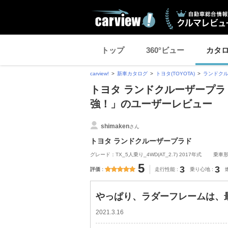
トップ
360°ビュー
カタ
carview!
新車カタログ
トヨタ(TOYOTA)
ランドク
トヨタ ランドクルーザープラ
強！」のユーザーレビュー
shimaken
さん
トヨタ ランドクルーザープラド
グレード：TX_5人乗り_4WD(AT_2.7) 2017年式
乗車
5
3
3
評価
走行性能
乗り心地
やっぱり、ラダーフレームは、
2021.3.16