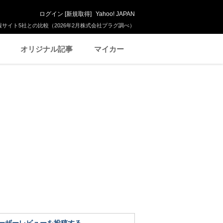
ログイン
[
新規取得
]
Yahoo! JAPAN
サイト5社との比較（2026年2月株式会社プラグ調べ）
オリジナル記事
マイカー