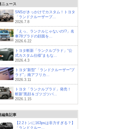
連ニュース
SNSがきっかけでカスタム！トヨタ
「ランドクルーザープ...
2026.7.8
「えっ、ランクルじゃないの!?」名
車78プラドの顔面を...
2026.6.22
トヨタ斬新「ランクルプラド」“公
式カスタム仕様”まもな...
2026.4.3
トヨタ“新型”「ランドクルーザー“プ
ラド”」南アフリカ...
2026.3.11
トヨタ「ランクルプラド」発売！
斬新“黒顔＆ゴツゴツバ...
2026.1.15
連編集記事
【2.2トンに163psは非力すぎる？】
「ランドクルー...