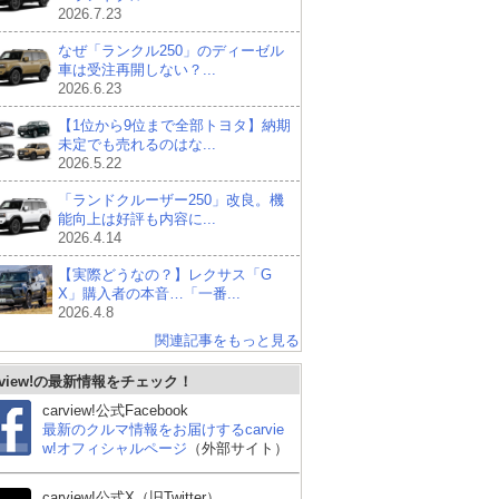
2026.7.23
なぜ「ランクル250」のディーゼル
車は受注再開しない？...
2026.6.23
【1位から9位まで全部トヨタ】納期
未定でも売れるのはな...
2026.5.22
「ランドクルーザー250」改良。機
能向上は好評も内容に...
2026.4.14
【実際どうなの？】レクサス「G
X」購入者の本音…「一番...
2026.4.8
関連記事をもっと見る
rview!の最新情報をチェック！
carview!公式Facebook
マツダ CX-5
ホンダ ヴェゼル
日産
最新のクルマ情報をお届けするcarvie
R
w!オフィシャルページ
（外部サイト）
carview!公式X（旧Twitter）