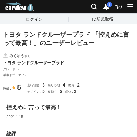
carview!
検索
通知
i
ログイン
ID新規取得
トヨタ ランドクルーザープラド 「控えめに言
って最高！」のユーザーレビュー
みくゆう
さん
トヨタ ランドクルーザープラド
グレード：-
乗車形式：マイカー
3
4
2
5
走行性能
乗り心地
燃費
評価
5
5
3
デザイン
積載性
価格
控えめに言って最高！
2021.1.15
総評