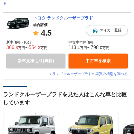
る
トヨタ ランドクルーザープラド
総合評価
マイカー登録
4.5
新車価格
中古車本体価格
（税込）
366
554
113
798
.6
.3
.4
.0
万円〜
万円
万円〜
万円
新車見積もり(無料)
中古車を検索
ランドクルーザープラドの車買取相場を調べる
ランドクルーザープラドを見た人はこんな車と比較
しています