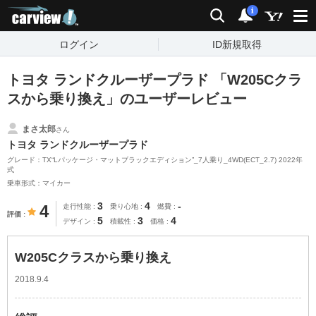
carview!
検索
通知
i
ログイン
ID新規取得
トヨタ ランドクルーザープラド 「W205Cクラ
スから乗り換え」のユーザーレビュー
まさ太郎
さん
トヨタ ランドクルーザープラド
グレード：TX“Lパッケージ・マットブラックエディション”_7人乗り_4WD(ECT_2.7) 2022年
式
乗車形式：マイカー
3
4
-
4
走行性能
乗り心地
燃費
評価
5
3
4
デザイン
積載性
価格
W205Cクラスから乗り換え
2018.9.4