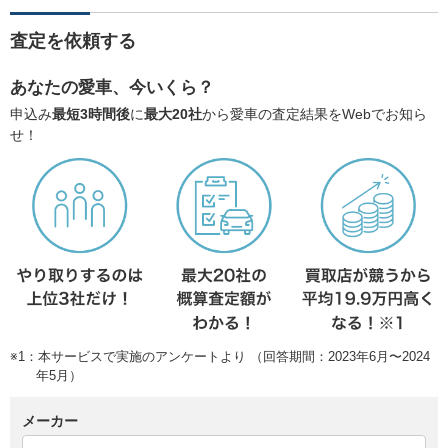
査定を依頼する
あなたの愛車、今いくら？
申込み
最短3時間後
に
最大20社
から愛車の査定結果をWebでお知ら
せ！
※1：本サービスで実施のアンケートより （回答期間：2023年6月〜2024
年5月）
メーカー