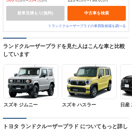
.6
.3
.4
.0
万円〜
万円
万円〜
万円
新車見積もり(無料)
中古車を検索
ランドクルーザープラドの車買取相場を調べる
ランドクルーザープラドを見た人はこんな車と比較
しています
スズキ ジムニー
スズキ ハスラー
日産
トヨタ ランドクルーザープラド についてもっと詳し