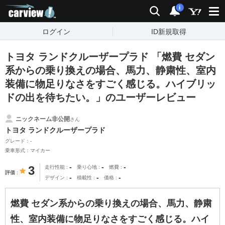
carview!
検索
通知
i
ログイン
ID新規取得
トヨタ ランドクルーザープラド 「燃費 セダン
系からの乗り換えの場合、馬力、静粛性、室内
装備に物足りなさをすごく感じる。ハイブリッ
ドの出を待ちたい。」のユーザーレビュー
ニックネーム非公開
さん
トヨタ ランドクルーザープラド
グレード：-
乗車形式：マイカー
-
-
-
3
走行性能
乗り心地
燃費
評価
-
-
-
デザイン
積載性
価格
燃費 セダン系からの乗り換えの場合、馬力、静粛
性、室内装備に物足りなさをすごく感じる。ハイ