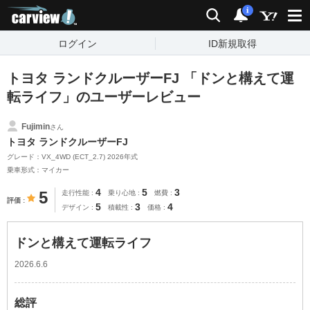
carview!
検索
通知
i
ログイン
ID新規取得
トヨタ ランドクルーザーFJ 「ドンと構えて運
転ライフ」のユーザーレビュー
Fujimin
さん
トヨタ ランドクルーザーFJ
グレード：VX_4WD (ECT_2.7) 2026年式
乗車形式：マイカー
4
5
3
5
走行性能
乗り心地
燃費
評価
5
3
4
デザイン
積載性
価格
ドンと構えて運転ライフ
2026.6.6
総評