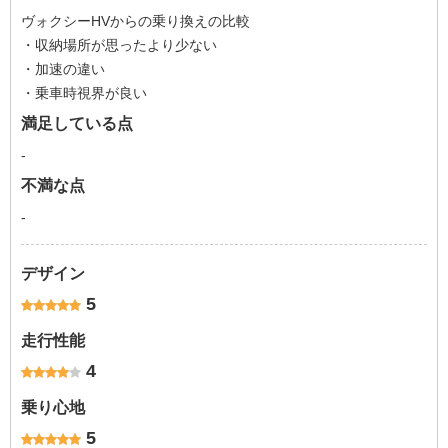
ヴォクシーHVからの乗り換えの比較
・収納場所が思ったより少ない
・加速の違い
・乗車時視界が良い
満足している点
-
不満な点
-
デザイン
5
走行性能
4
乗り心地
5