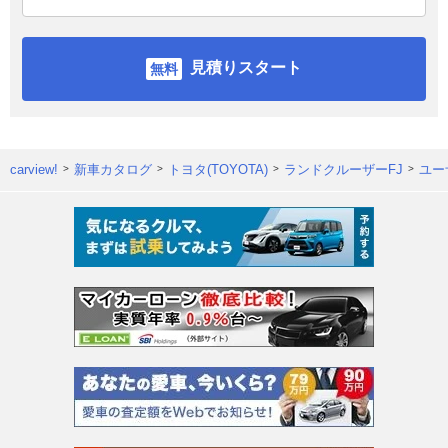
見積りスタート
carview!
新車カタログ
トヨタ(TOYOTA)
ランドクルーザーFJ
ユー