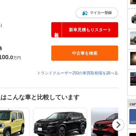
マイカー登録
込）
新車見積もりスタート
格
中古車を検索
100
.0
万円
ランドクルーザー250の車買取相場を調べる
人はこんな車と比較しています
ca
Nex
t