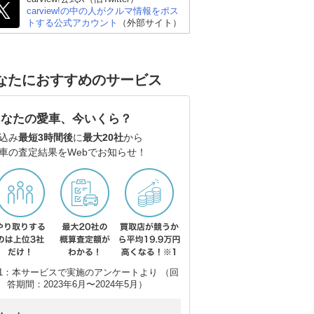
carview!の中の人がクルマ情報をポス
トする公式アカウント
（外部サイト）
スバル フォレスター
ホンダ ヴェゼル
日産
R
なたにおすすめのサービス
あなたの愛車、今いくら？
込み
最短3時間後
に
最大20社
から
車の査定結果をWebでお知らせ！
1：本サービスで実施のアンケートより （回
答期間：2023年6月〜2024年5月）