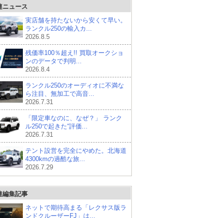
連ニュース
実店舗を持たないから安くて早い。
ランクル250の輸入カ...
2026.8.5
残価率100％超え!! 買取オークショ
ンのデータで判明...
2026.8.4
ランクル250のオーディオに不満な
ら注目、無加工で高音...
2026.7.31
「限定車なのに、なぜ？」 ランク
ル250で起きた“評価...
2026.7.31
テント設営を完全にやめた。北海道
4300kmの過酷な旅...
2026.7.29
連編集記事
ネットで期待高まる「レクサス版ラ
ンドクルーザーFJ」は...