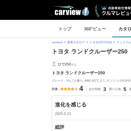
トップ
360°ビュー
カタ
carview!
新車カタログ
トヨタ(TOYOTA)
ランドクル
トヨタ ランドクルーザー25
ひで250
さん
トヨタ ランドクルーザー250
グレード：VX_7人乗り_4WD (ECT_2.7_ガソリン) 2024年
4
3
5
評価
走行性能
乗り心地
進化を感じる
2025.5.23
総評