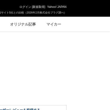
ログイン
[
新規取得
]
Yahoo! JAPAN
サイト5社との比較（2026年2月株式会社プラグ調べ）
オリジナル記事
マイカー