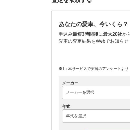
査定を依頼する
あなたの愛車、今いくら？
申込み
最短3時間後
に
最大20社
か
愛車の査定結果をWebでお知らせ
※1：本サービスで実施のアンケートより （
メーカー
年式