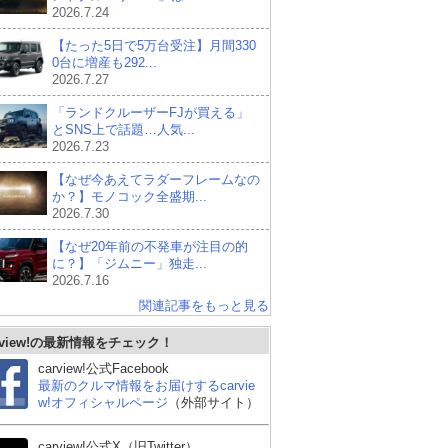
2026.7.24
【たった5日で5万台受注】月間330
0台に増産も292...
2026.7.27
「ランドクルーザーFJが買える」
とSNS上で話題…人気...
2026.7.23
【なぜ今あえてラダーフレームなの
か？】モノコック全盛期...
2026.7.30
【なぜ20年前の不発車が注目の的
に？】「ジムニー」独走...
2026.7.16
関連記事をもっと見る
rview!の最新情報をチェック！
carview!公式Facebook
最新のクルマ情報をお届けするcarvie
w!オフィシャルページ
（外部サイト）
carview!公式X（旧Twitter）