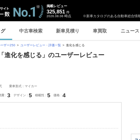
掲載レビュー
325,851
件
時点
※新車カタログのある自動車総合情報
2026.08.06
ログ
中古車検索
新車見積り
車買取
ニュース
ーザー250
ユーザーレビュー・評価一覧
進化を感じる
0 「進化を感じる」のユーザーレビュー
式
乗車形式：マイカー
3
5
5
4
燃費
デザイン
積載性
価格