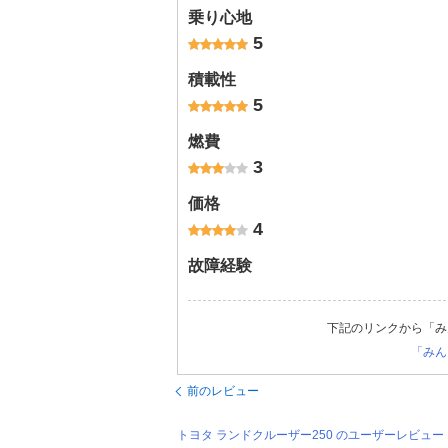
乗り心地
5
積載性
5
燃費
3
価格
4
故障経験
下記のリンクから「み
「みん
前のレビュー
トヨタ ランドクルーザー250 のユーザーレビュ