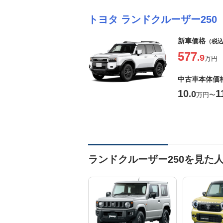
トヨタ ランドクルーザー250
新車価格
（税
577
.9
万円
中古車本体価
10
1
.0
万円
〜
ランドクルーザー250を見た