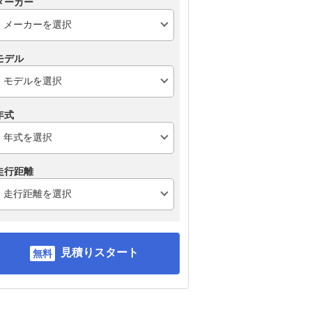
メーカー
モデル
年式
走行距離
見積りスタート