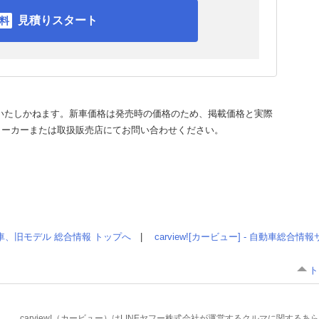
見積りスタート
いたしかねます。新車価格は発売時の価格のため、掲載価格と実際
メーカーまたは取扱販売店にてお問い合わせください。
車、旧モデル 総合情報 トップへ
|
carview![カービュー] - 自動車総合
ト
carview!（カービュー）はLINEヤフー株式会社が運営するクルマに関す