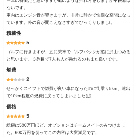
ームの特徴だと思いますが船のような揺れ方をしますが不快感は
ないです。
車内はエンジン音が響きますが、非常に静かで快適な空間になっ
ています。外の音が聞こえなさすぎてびっくりしましt。
積載性
5
ゴルフに行きますが、五に乗車でゴルフバックが縦に沢山つめる
と思います。３列目で7人も人が乗れるのもまた良いです。
燃費
2
せっかくスイフトで燃費が良い車になったのに街乗り5km、遠出
で10km程度の燃費に戻ってしまいました(涙
価格
5
総額は580万円ほど、オプションはチームメイトのみつけまし
た。600万円を切ってこの内容は大変満足です。