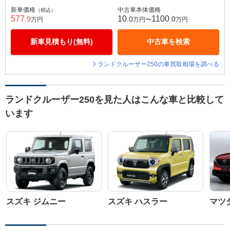
新車価格
中古車本体価格
（税込）
577
10
1100
.9
.0
.0
万円
万円〜
万円
新車見積もり(無料)
中古車を検索
ランドクルーザー250の車買取相場を調べる
ランドクルーザー250を見た人はこんな車と比較して
います
スズキ ジムニー
スズキ ハスラー
マツダ