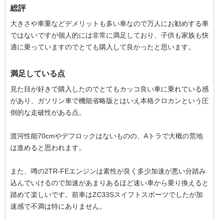
総評
大きさや車重などデメリットも多い車なので万人にお勧めする車
ではないですが個人的には非常に満足しており、子供も家族も快
適に乗っていますのでとても購入して良かったと思います。
満足している点
見た目が好きで購入したのでとてもカッコ良い車に乗れている感
があり、ガソリン車で機能省略版とはいえ本格クロカンという圧
倒的な走破性がある点。
渡河性能70cmやデフロックはないものの、Aトラで大概の荒地
は進めると思われます。
また、噂の2TR-FEエンジンは素性が良く多少加速が悪い分踏み
込んでいけるので加速があまりあるほど速い車から乗り換えると
踏めて楽しいです。前車はZC33Sスイフトスポーツでしたが加
速感で不満は特にありません。