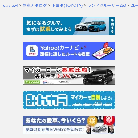
carview!
新車カタログ
トヨタ(TOYOTA)
ランドクルーザー250
ユ