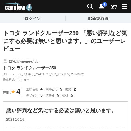
carview!
検索
通知
i
ログイン
ID新規取得
トヨタ ランドクルーザー250 「悪い評判など気
にする必要は無いと思います。」のユーザーレ
ビュー
ぽん太-money
さん
トヨタ ランドクルーザー250
グレード：VX_7人乗り_4WD (ECT_2.7_ガソリン) 2024年式
乗車形式：マイカー
4
5
2
4
走行性能
乗り心地
燃費
評価
5
5
5
デザイン
積載性
価格
悪い評判など気にする必要は無いと思います。
2024.10.16