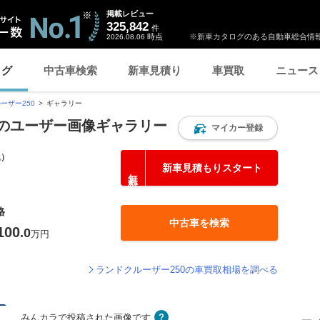
掲載レビュー
325,842
件
時点
※新車カタログのある自動車総合情報
2026.08.06
ログ
中古車検索
新車見積り
車買取
ニュース
ーザー250
ギャラリー
 のユーザー画像ギャラリー
マイカー登録
込）
新車見積もりスタート
格
中古車を検索
100
.0
万円
ランドクルーザー250の車買取相場を調べる
みんカラで投稿された画像です