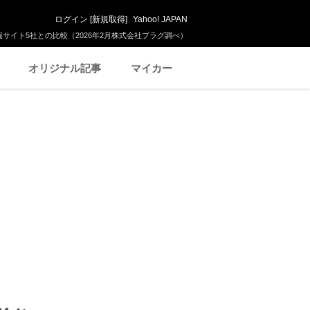
ログイン
[
新規取得
]
Yahoo! JAPAN
サイト5社との比較（2026年2月株式会社プラグ調べ）
オリジナル記事
マイカー