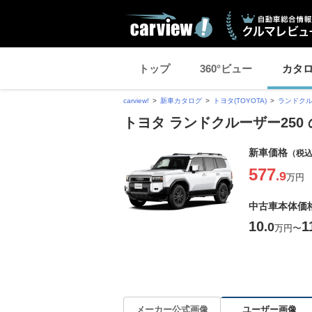
トップ
360°ビュー
カタ
carview!
新車カタログ
トヨタ(TOYOTA)
ランドクル
トヨタ ランドクルーザー250
新車価格
（税
577
.9
万円
中古車本体価
10
1
.0
万円
〜
ユーザー画像
メーカー公式画像