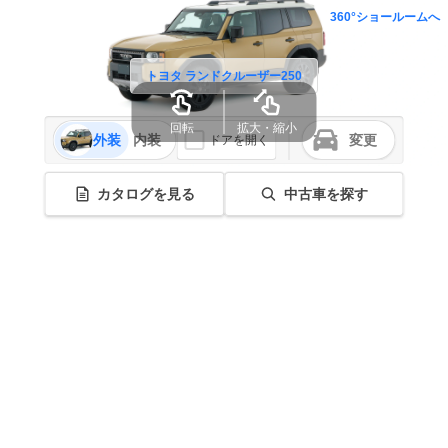
360°ショールームへ
トヨタ ランドクルーザー250
回転
拡大・縮小
外装
内装
変更
ドアを開く
カタログを見る
中古車を探す