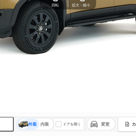
回転
拡大・縮小
外装
内装
変更
カ
ドアを開く