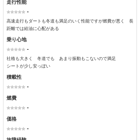
走行性能
-
高速走行もダートも冬道も満足のいく性能ですが燃費が悪く 長
距離では給油に心配がある
乗り心地
-
社格も大きく 冬道でも あまり振動もこないので満足
シートが少し安っぽい
積載性
-
燃費
-
価格
-
故障経験