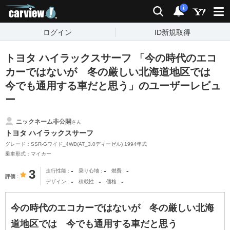
carview!
検索
通知
i
ログイン
ID新規取得
トヨタ ハイラックスサーフ 「今の時代のエコ
カーではないが 冬の厳しい北海道地区では
今でも通用する車だと思う」のユーザーレビュ
ー
ニックネーム非公開
さん
トヨタ ハイラックスサーフ
グレード：SSR-Gワイド_4WD(AT_3.0ディーゼル) 1994年式
乗車形式：マイカー
-
-
-
3
走行性能
乗り心地
燃費
評価
-
-
-
デザイン
積載性
価格
今の時代のエコカーではないが 冬の厳しい北海
道地区では 今でも通用する車だと思う