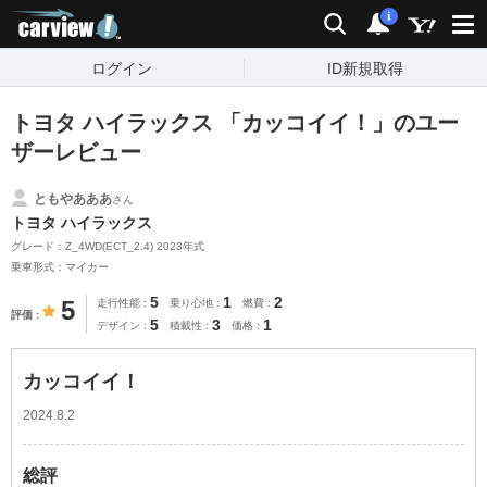
carview!
検索
通知
i
ログイン
ID新規取得
トヨタ ハイラックス 「カッコイイ！」のユー
ザーレビュー
ともやあああ
さん
トヨタ ハイラックス
グレード：Z_4WD(ECT_2.4) 2023年式
乗車形式：マイカー
5
1
2
5
走行性能
乗り心地
燃費
評価
5
3
1
デザイン
積載性
価格
カッコイイ！
2024.8.2
総評