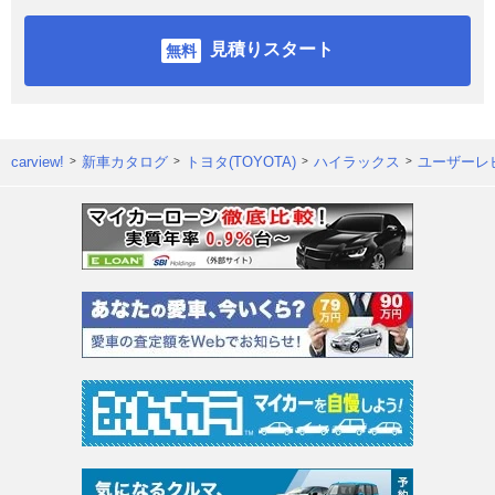
見積りスタート
carview!
新車カタログ
トヨタ(TOYOTA)
ハイラックス
ユーザーレ