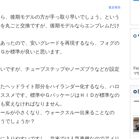
違反報告
なら、後期モデルの方が手っ取り早いでしょう。という
ルを丸ごと交換ですが、後期モデルならエンブレムだけ
かあったので、安いグレードを再現するなら、フォグの
らＧか標準が良いと思います。
Fa
無いですが、チューブステップやノーズブラなどが設定
マ
めたヘッドライト部分をハイランダー化するなら、ハロ
オススメです。標準やＧパッケージはＨＩＤが標準なの
線も変えなければなりません。
ソールが小さくなり、ウォークスルー出来ることなの
どうでしょうか？
手に入りやすいですし、北米では人気車種なのでアメリ