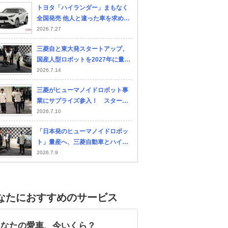
トヨタ「ハイランダー」まもなく
全国発売 他人と違った車を求め
る“ニッチ層”に人気か 販売店での
2026.7.27
現状は？
三菱自と東大発スタートアップ、
国産人型ロボットを2027年に量産
開始へ。三菱自京都工場で月産10
2026.7.14
00台を目指す
三菱がヒューマノイドロボット事
業にサプライズ参入！ スタート
アップ『ハイランダーズ』と基本
2026.7.10
合意 来年後半から月1000台量産
「日本発のヒューマノイドロボッ
へ
ト」量産へ、三菱自動車とハイラ
ンダーズが協業 2027年中に1000
2026.7.9
台生産見込む
なたにおすすめのサービス
あなたの愛車、今いくら？