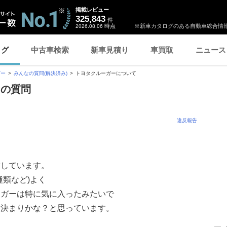
掲載レビュー
325,843
件
時点
※新車カタログのある自動車総合情報
2026.08.06
ログ
中古車検索
新車見積り
車買取
ニュース
ダー
みんなの質問(解決済み)
トヨタクルーガーについて
なの質問
違反報告
討しています。
種類など)よく
ーガーは特に気に入ったみたいで
に決まりかな？と思っています。