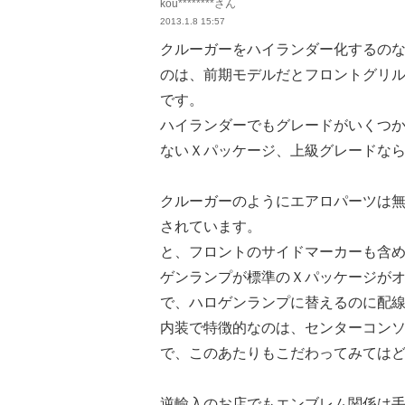
kou********さん
2013.1.8 15:57
クルーガーをハイランダー化するの
のは、前期モデルだとフロントグリ
です。
ハイランダーでもグレードがいくつ
ないＸパッケージ、上級グレードな
クルーガーのようにエアロパーツは
されています。
と、フロントのサイドマーカーも含
ゲンランプが標準のＸパッケージが
で、ハロゲンランプに替えるのに配
内装で特徴的なのは、センターコン
で、このあたりもこだわってみては
逆輸入のお店でもエンブレム関係は