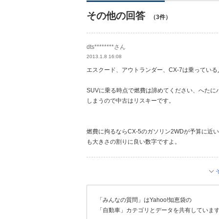
その他の回答
（3件）
dts********さん
2013.1.8 16:08
エスクード、アウトランダー、CX-7は乗ってい
SUVに乗る時点で燃費は諦めてください、へた
しまうので中古はリスキーです。
燃費に拘るならCX-5のガソリン2WDが予算に
も大きさの割りに良い数字ですよ。
「みんなの質問」はYahoo!知恵袋の
「自動車」カテゴリとデータを共有していま