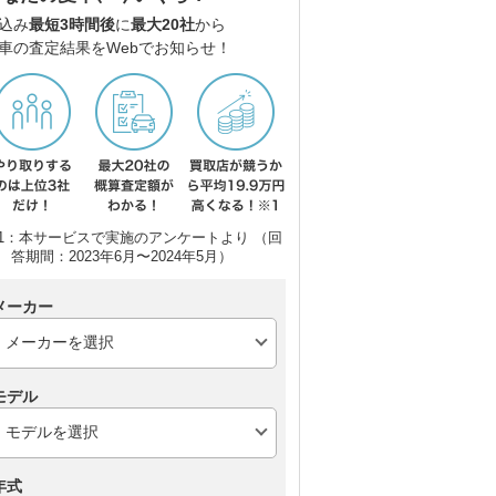
込み
最短3時間後
に
最大20社
から
車の査定結果をWebでお知らせ！
1：本サービスで実施のアンケートより （回
答期間：2023年6月〜2024年5月）
メーカー
モデル
年式