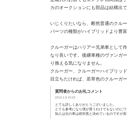
カのオークションにも部品は結構出
いじくりたいなら、断然普通のクル
パーツの種類がハイブリッドより豊
クルーガーはハリアー兄弟車として
なり良いです。後継車種のヴァンガー
り換える気になりません。
クルーガー、クルーガーハイブリッド
目立ちたければ、若草色のクルーガ
質問者からのお礼コメント
2013.1.9 10:23
とても詳しくありがとうございました。
とても参考になり僕が買うわけでもないのにワ
知人は次の車は絶対黒と決めているのですが若