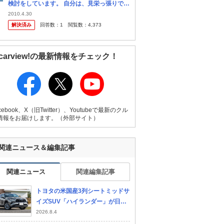
検討をしています。 自分は、見栄っ張りであ
り、見た目を変に重視しています。 批判の声
2010.4.30
もあると思いますが、できる限り優しく答え
解決済み
回答数：
1
閲覧数：
4,373
ていただけると嬉しいです。 これ
carview!の最新情報をチェック！
cebook、X（旧Twitter）、Youtubeで最新のクル
情報をお届けします。（外部サイト）
関連ニュース＆編集記事
関連ニュース
関連編集記事
トヨタの米国産3列シートミッドサ
イズSUV「ハイランダー」が日本
全国展開で発売
2026.8.4