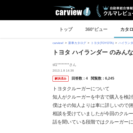
トップ
360°ビュー
カタ
carview!
新車カタログ
トヨタ(TOYOTA)
ハイラン
トヨタ ハイランダー のみん
st1********さん
2013.1.8 14:36
回答数：
4
閲覧数：
6,245
解決済み
トヨタクルーガーについて
知人がクルーガーを中古で購入を検
僕はその知人よりは車に詳しいので(
相談を受けていましたが今回のクル
話を聞いている段階ではクルーガー