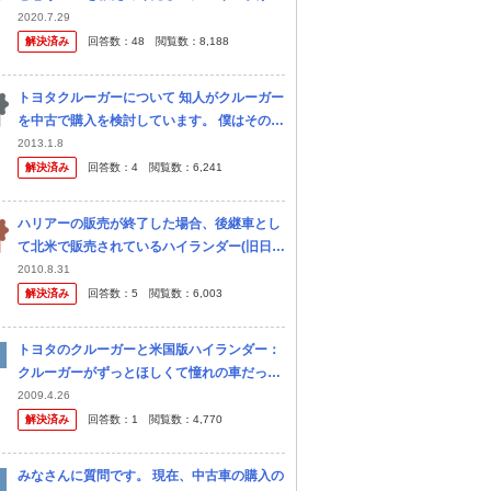
頂いても構いません。 軽～コンパクト～ラー
2020.7.29
ジサイズ、クロスオーバー、SUVクーペ、ハ
解決済み
回答数：
48
閲覧数：
8,188
イパワースポーティーS...
トヨタクルーガーについて 知人がクルーガー
を中古で購入を検討しています。 僕はその知
人よりは車に詳しいので(種類など)よく 相談
2013.1.8
を受けていましたが今回のクルーガーは特に
解決済み
回答数：
4
閲覧数：
6,241
気に入ったみたいで 話を聞...
ハリアーの販売が終了した場合、後継車とし
て北米で販売されているハイランダー(旧日本
名:クルーガー)を「ハイランダー」として新
2010.8.31
型投入するのが良いと思いますが、皆さんは
解決済み
回答数：
5
閲覧数：
6,003
どのように考えますか？ これま...
トヨタのクルーガーと米国版ハイランダー：
クルーガーがずっとほしくて憧れの車だった
のですが、自分が学生を卒業し社会人になっ
2009.4.26
た時には既に絶版に・・・ 中古も考えました
解決済み
回答数：
1
閲覧数：
4,770
が、やはり新車がよく、そこで...
みなさんに質問です。 現在、中古車の購入の