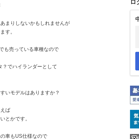
ロ
が
もあまりしないかもしれませんが
います。
TIでも売っている車種なので
タ？でハイランダーとして
。
やすいモデルはありますか？
例えば
くいとかです。
の車もUS仕様なので