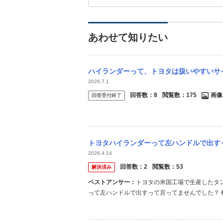
あわせて知りたい
ハイランダーって、トヨタは扱いやすいサイズと
2026.7.1
回答数：
8
閲覧数：
175
画像
回答受付終了
トヨタハイランダーって左ハンドルで出すって
2026.4.14
回答数：
2
閲覧数：
53
解決済み
ベストアンサー：
トヨタの米国工場で生産したタ
って左ハンドルで出すって言ってませんでした？
なかったりする。 米国仕様の左ハンドルで輸入／
ンド仕様」だから右ハンドル。