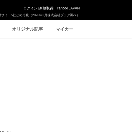
ログイン
[
新規取得
]
Yahoo! JAPAN
サイト5社との比較（2026年2月株式会社プラグ調べ）
オリジナル記事
マイカー