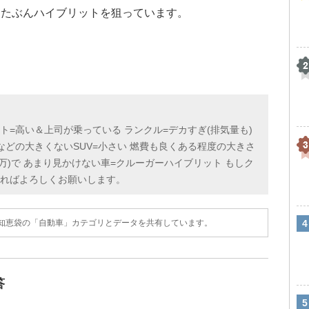
はたぶんハイブリットを狙っています。
ト=高い＆上司が乗っている ランクル=デカすぎ(排気量も)
などの大きくないSUV=小さい 燃費も良くある程度の大きさ
万)で あまり見かけない車=クルーガーハイブリット もしク
あればよろしくお願いします。
o!知恵袋の「自動車」カテゴリとデータを共有しています。
答