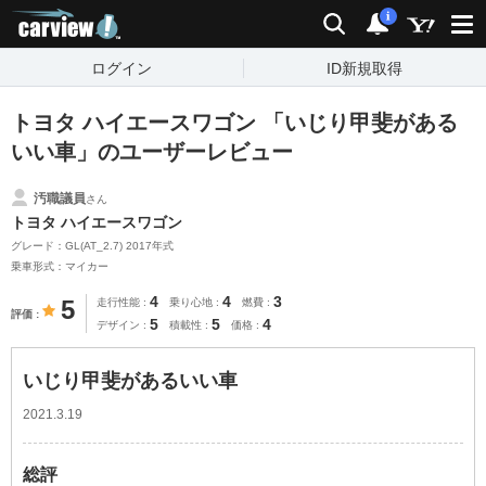
carview!
検索
通知
i
ログイン
ID新規取得
トヨタ ハイエースワゴン 「いじり甲斐がある
いい車」のユーザーレビュー
汚職議員
さん
トヨタ ハイエースワゴン
グレード：GL(AT_2.7) 2017年式
乗車形式：マイカー
4
4
3
5
走行性能
乗り心地
燃費
評価
5
5
4
デザイン
積載性
価格
いじり甲斐があるいい車
2021.3.19
総評