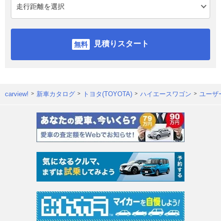
見積りスタート
carview!
新車カタログ
トヨタ(TOYOTA)
ハイエースワゴン
ユーザ