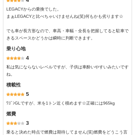
4
LEGACYからの乗換でした。
まぁLEGACYと比べちゃいけませんね(笑)何もかも劣ります☆
でも車が長方形なので、車高・車幅・全長を把握してると駐車で
きるスペースかどうかは瞬時に判断できます。
乗り心地
4
私は気にならないレベルですが、子供は車酔いやすいみたいです
ね。
積載性
5
ﾜｺﾞﾝGLですが、米を1トン近く積めます☆正確には965kg
燃費
3
乗ると決めた時点で燃費は期待してません(笑)燃費をどうこう言