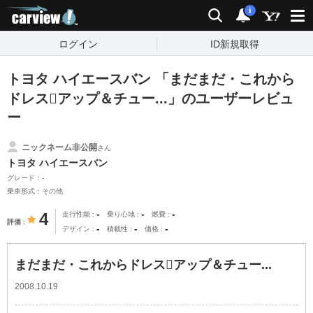
carview!
検索
通知
i
ログイン
ID新規取得
トヨタ ハイエースバン 「まだまだ・これから
ドレスアップ＆チュー...」のユーザーレビュ
ー
ニックネーム非公開
さん
トヨタ ハイエースバン
グレード：-
乗車形式：その他
-
-
-
4
走行性能
乗り心地
燃費
評価
-
-
-
デザイン
積載性
価格
まだまだ・これからドレスアップ＆チュー...
2008.10.19