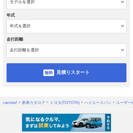
年式
走行距離
見積りスタート
carview!
新車カタログ
トヨタ(TOYOTA)
ハイエースバン
ユーザー