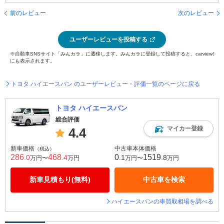
前のレビュー
次のレビュー
ユーザーレビューを投稿する
※自動車SNSサイト「みんカラ」に遷移します。みんカラに登録して投稿すると、carview!
にも表示されます。
トヨタ ハイエースバン のユーザーレビュー・評価一覧のページに戻る
トヨタ ハイエースバン
総合評価
マイカー登録
4.4
新車価格
中古車本体価格
（税込）
286
468
0
1519
.0
.4
.1
.8
万円〜
万円
万円〜
万円
新車見積もり(無料)
中古車を検索
ハイエースバンの車買取相場を調べる