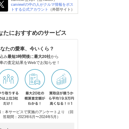
carview!の中の人がクルマ情報をポス
トする公式アカウント
（外部サイト）
なたにおすすめのサービス
あなたの愛車、今いくら？
込み
最短3時間後
に
最大20社
から
車の査定結果をWebでお知らせ！
1：本サービスで実施のアンケートより （回
答期間：2023年6月〜2024年5月）