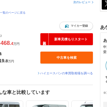
次のレビュー
価一覧のページに戻る
マイカー登録
あ
込）
新車見積もりスタート
468
.4
〜
万円
申
愛
格
中古車を検索
19
.8
万円
ハイエースバンの車買取相場を調べる
んな車と比較しています
※