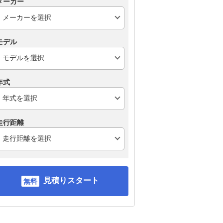
メーカー
モデル
スズキ キャリイトラッ
ダイハツ ハイゼットト
ホン
ク
ラック
年式
走行距離
見積りスタート