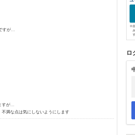
ユ
※
ですが…
ロ
ますが…
、不満な点は気にしないようにします