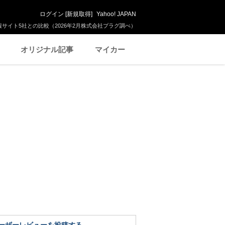
ログイン
[
新規取得
]
Yahoo! JAPAN
サイト5社との比較（2026年2月株式会社プラグ調べ）
オリジナル記事
マイカー