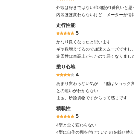
外観は好きではない😔3型が1番良いと思
内装ほぼ変わらないけど…メーターが情
走行性能
5
かなり良くなったと思います
ギヤ数増えてるので加速スムーズですし
旋回性は車高上がったので悪くなりまし
乗り心地
4
あまり変わらない気が… 4型はショック
との違いがわからない
まぁ、所詮貨物ですからって感じです
積載性
5
4型と全く変わらない
4型に自作の棚を付けていたのを載せ替え