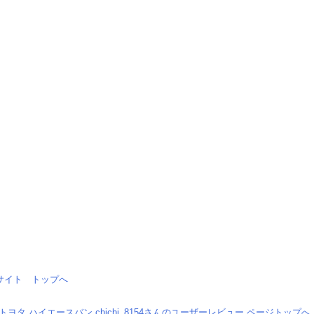
情報サイト トップへ
トヨタ ハイエースバン chichi_8154さんのユーザーレビュー ページトップへ