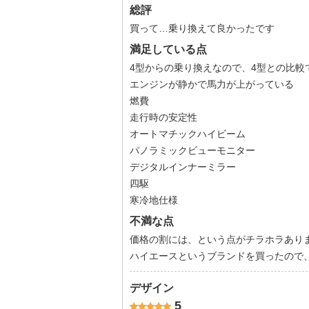
総評
買って…乗り換えて良かったです
満足している点
4型からの乗り換えなので、4型との比較
エンジンが静かで馬力が上がっている
燃費
走行時の安定性
オートマチックハイビーム
パノラミックビューモニター
デジタルインナーミラー
四駆
寒冷地仕様
不満な点
価格の割には、という点がチラホラあり
ハイエースというブランドを買ったので
デザイン
5