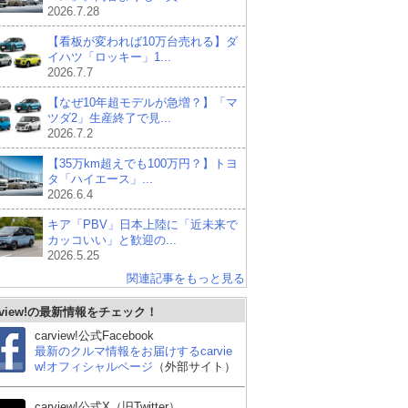
2026.7.28
【看板が変われば10万台売れる】ダ
イハツ「ロッキー」1...
2026.7.7
【なぜ10年超モデルが急増？】「マ
ツダ2」生産終了で見...
2026.7.2
【35万km超えでも100万円？】トヨ
タ「ハイエース」...
2026.6.4
キア「PBV」日本上陸に「近未来で
カッコいい」と歓迎の...
2026.5.25
関連記事をもっと見る
rview!の最新情報をチェック！
carview!公式Facebook
最新のクルマ情報をお届けするcarvie
w!オフィシャルページ
（外部サイト）
carview!公式X（旧Twitter）