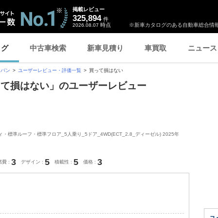
掲載レビュー
325,894
件
時点
※新車カタログのある自動車総合情報
2026.08.07
ログ
中古車検索
新車見積り
車買取
ニュース
スバン
ユーザーレビュー・評価一覧
買って損はない
って損はない」のユーザーレビュー
準ルーフ・標準フロア_5人乗り_5ドア_4WD(ECT_2.8_ディーゼル) 2025年
3
5
5
3
燃費
デザイン
積載性
価格