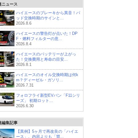
連ニュース
ハイエースのブレーキから異音！パ
ッド交換時期のサインと...
2026.8.6
ハイエースの警告灯が点いた！DP
F・燃料フィルターの意...
2026.8.4
ハイエースのバッテリーが上がっ
た！交換費用と寿命の目安...
2026.8.1
ハイエースのオイル交換時期は何k
m？ディーゼル・ガソリ...
2026.7.31
フォロフライ新型EVバン「F11シリ
ーズ」 初期ロット...
2026.6.30
連編集記事
【異例】5ヶ月で再改良の「ハイエ
ース」。内容よりも「買...