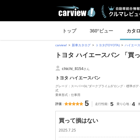
トップ
360°ビュー
カタ
carview!
新車カタログ
トヨタ(TOYOTA)
ハイエー
トヨタ ハイエースバン 「買
chichi_8154
さん
トヨタ ハイエースバン
グレード：スーパーGL“ダークプライムS”ロング・標準ボディ・標
式
乗車形式：仕事用
5
5
4
評価
走行性能
乗り心地
買って損はない
2025.7.25