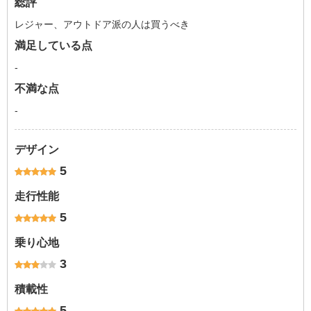
総評
レジャー、アウトドア派の人は買うべき
満足している点
-
不満な点
-
デザイン
5
走行性能
5
乗り心地
3
積載性
5