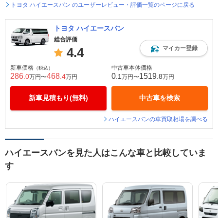
トヨタ ハイエースバン のユーザーレビュー・評価一覧のページに戻る
トヨタ ハイエースバン
総合評価
マイカー登録
4.4
新車価格
中古車本体価格
（税込）
286
468
0
1519
.0
.4
.1
.8
万円〜
万円
万円〜
万円
新車見積もり(無料)
中古車を検索
ハイエースバンの車買取相場を調べる
ハイエースバンを見た人はこんな車と比較していま
す