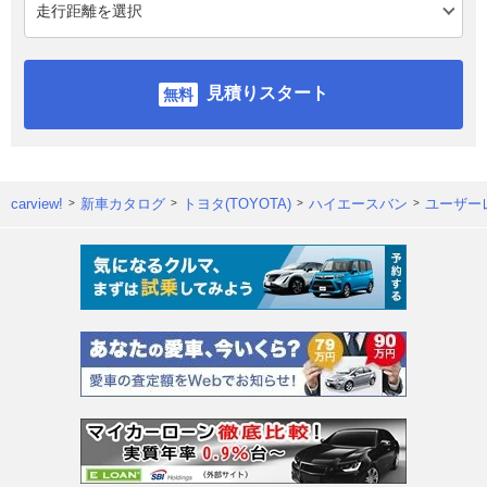
見積りスタート
carview!
新車カタログ
トヨタ(TOYOTA)
ハイエースバン
ユーザー