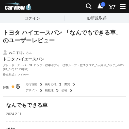
carview!
検索
通知
i
ログイン
ID新規取得
トヨタ ハイエースバン 「なんでもできる車」
のユーザーレビュー
ねこすけ。
さん
トヨタ ハイエースバン
グレード：スーパーGL ロング・標準ボディ・標準ルーフ・標準フロア_5人乗り_5ドア_4WD
(AT_3.0) 2013年式
乗車形式：マイカー
5
3
5
5
走行性能
乗り心地
燃費
評価
5
5
5
デザイン
積載性
価格
なんでもできる車
2024.2.11