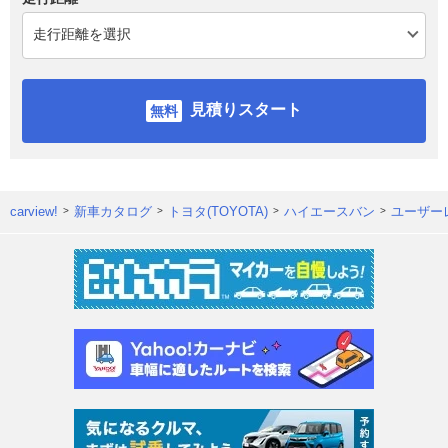
見積りスタート
carview!
新車カタログ
トヨタ(TOYOTA)
ハイエースバン
ユーザー