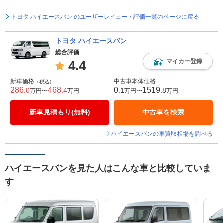
トヨタ ハイエースバン のユーザーレビュー・評価一覧のページに戻る
トヨタ ハイエースバン
総合評価
マイカー登録
4.4
新車価格
中古車本体価格
（税込）
286
468
0
1519
.0
.4
.1
.8
万円〜
万円
万円〜
万円
新車見積もり(無料)
中古車を検索
ハイエースバンの車買取相場を調べる
ハイエースバンを見た人はこんな車と比較していま
す