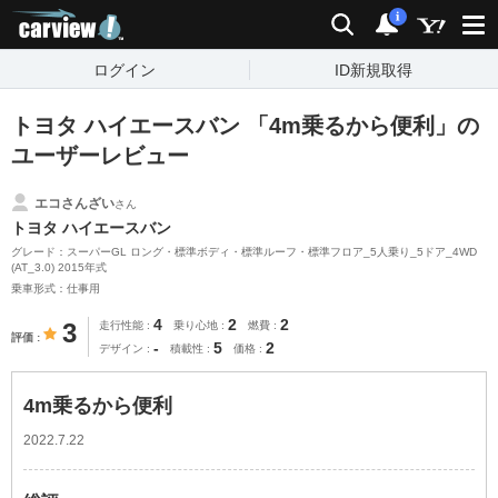
carview!
検索
通知
i
ログイン
ID新規取得
トヨタ ハイエースバン 「4m乗るから便利」の
ユーザーレビュー
エコさんざい
さん
トヨタ ハイエースバン
グレード：スーパーGL ロング・標準ボディ・標準ルーフ・標準フロア_5人乗り_5ドア_4WD
(AT_3.0) 2015年式
乗車形式：仕事用
4
2
2
3
走行性能
乗り心地
燃費
評価
-
5
2
デザイン
積載性
価格
4m乗るから便利
2022.7.22