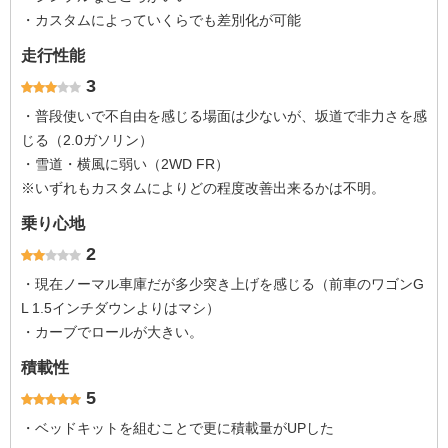
・カスタムによっていくらでも差別化が可能
走行性能
3
・普段使いで不自由を感じる場面は少ないが、坂道で非力さを感
じる（2.0ガソリン）
・雪道・横風に弱い（2WD FR）
※いずれもカスタムによりどの程度改善出来るかは不明。
乗り心地
2
・現在ノーマル車庫だが多少突き上げを感じる（前車のワゴンG
L 1.5インチダウンよりはマシ）
・カーブでロールが大きい。
積載性
5
・ベッドキットを組むことで更に積載量がUPした