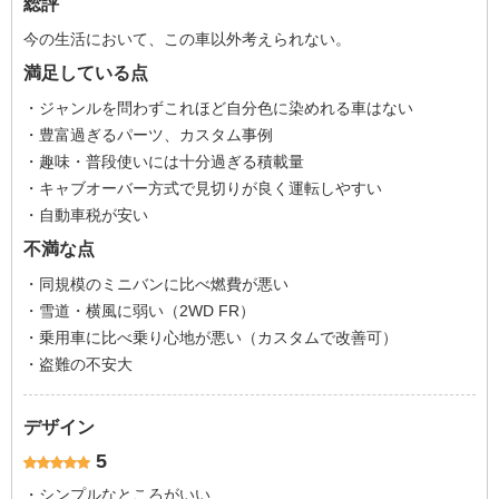
総評
今の生活において、この車以外考えられない。
満足している点
・ジャンルを問わずこれほど自分色に染めれる車はない
・豊富過ぎるパーツ、カスタム事例
・趣味・普段使いには十分過ぎる積載量
・キャブオーバー方式で見切りが良く運転しやすい
・自動車税が安い
不満な点
・同規模のミニバンに比べ燃費が悪い
・雪道・横風に弱い（2WD FR）
・乗用車に比べ乗り心地が悪い（カスタムで改善可）
・盗難の不安大
デザイン
5
・シンプルなところがいい