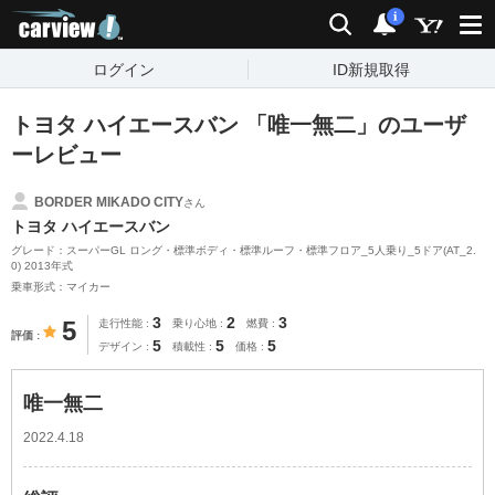
carview!
検索
通知
i
ログイン
ID新規取得
トヨタ ハイエースバン 「唯一無二」のユーザ
ーレビュー
BORDER MIKADO CITY
さん
トヨタ ハイエースバン
グレード：スーパーGL ロング・標準ボディ・標準ルーフ・標準フロア_5人乗り_5ドア(AT_2.
0) 2013年式
乗車形式：マイカー
3
2
3
5
走行性能
乗り心地
燃費
評価
5
5
5
デザイン
積載性
価格
唯一無二
2022.4.18