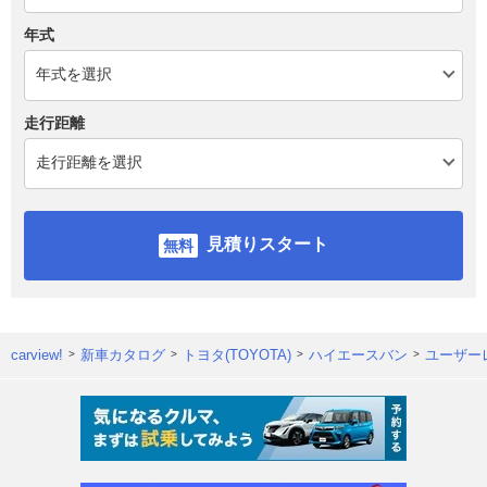
年式
走行距離
見積りスタート
carview!
新車カタログ
トヨタ(TOYOTA)
ハイエースバン
ユーザー