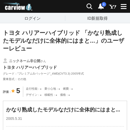
carview!
検索
通知
i
ログイン
ID新規取得
トヨタ ハリアーハイブリッド 「かなり熟成し
たモデルなだけに全体的にはまと...」のユーザ
ーレビュー
ニックネーム非公開
さん
トヨタ ハリアーハイブリッド
グレード：“プレミアムSパッケージ”_4WD(CVT3.3) 2005年式
乗車形式：その他
-
-
-
5
走行性能
乗り心地
燃費
評価
-
-
-
デザイン
積載性
価格
かなり熟成したモデルなだけに全体的にはまと...
2005.5.31