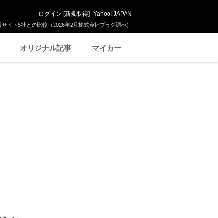
ログイン
[
新規取得
]
Yahoo! JAPAN
サイト5社との比較（2026年2月株式会社プラグ調べ）
オリジナル記事
マイカー