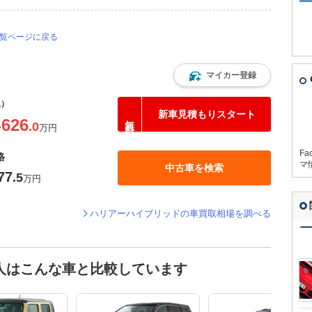
一覧ページに戻る
マイカー登録
込）
新車見積もりスタート
626
.0
〜
万円
Fa
格
マ
中古車を検索
77
.5
万円
ハリアーハイブリッドの車買取相場を調べる
人はこんな車と比較しています