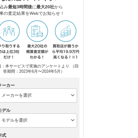
込み
最短3時間後
に
最大20社
から
車の査定結果をWebでお知らせ！
1：本サービスで実施のアンケートより （回
答期間：2023年6月〜2024年5月）
メーカー
モデル
年式