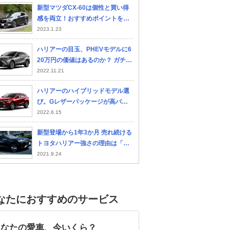
新型マツダCX-60は個性と買い得
「アレッサンドロ・ボルタ」とは
感を両立！おすすめポイントを紹
介！
2023.1.23
ハリアーの目玉、PHEVモデルに6
マツダ CX-5
ホンダ ヴェゼル
日産
20万円の価値はあるのか？ ガチ＆
R
意外なライバルと比較した！
2022.11.21
ハリアーのハイブリッドモデル選
び。Gレザーパッケージが高バラ
ンスだがZグレードがお得なケース
2022.6.15
もあり
新型登場から1年3か月 売れ続ける
トヨタハリアー強さの理由は「ち
ょうどよさ」!??
2021.9.24
なたにおすすめのサービス
あなたの愛車、今いくら？