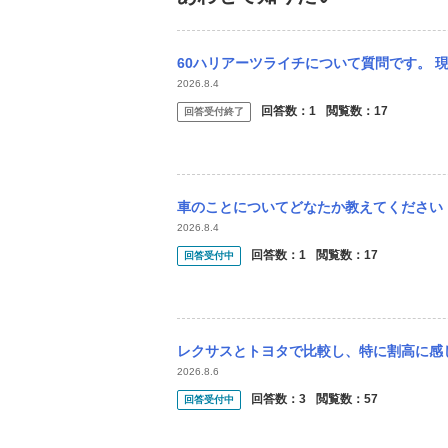
60ハリアーツライチについて質問です。 現在60ハリアー(ローダウン)に乗っていてタ
2026.8.4
回答数：
1
閲覧数：
17
回答受付終了
車のことについてどなたか教えてください！ 60ハリアー後期のロアグリルとフロントグリ
2026.8.4
回答数：
1
閲覧数：
17
回答受付中
レクサスとトヨタで比較し、特に割高に感じるモデルはありますか？ ヤリスクロス
2026.8.6
回答数：
3
閲覧数：
57
回答受付中