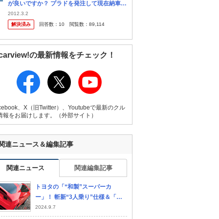
が良いですか？ プラドを発注して現在納車待
ちです。 前車はハリアーでしたが気合をいれ
2012.3.2
て20万もするコーティングをかけました。
解決済み
回答数：
10
閲覧数：
89,114
しかし気合入れて洗車したの...
carview!の最新情報をチェック！
cebook、X（旧Twitter）、Youtubeで最新のクル
情報をお届けします。（外部サイト）
関連ニュース＆編集記事
関連ニュース
関連編集記事
トヨタの「“和製”スーパーカ
ー」！ 斬新“3人乗り”仕様＆「ハ
イブリッド」搭載！ 全長4.3m級ボ
2024.9.7
ディに大排気量「V6」搭載した