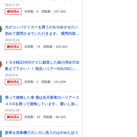
聞きましたがハリアー買われた方グレードや
2014.1.22
色や値段教えてください。 私もエレガンスと
解決済み
回答数：
6
閲覧数：
107,063
迷いましたが バッグミラー...
夫がコンパクトカーを買うのをやめさせたい
初めて質問させていただきます。 質問内容と
しては題の通りなのです。 今の車の走行距離
2014.9.24
が20万キロを超えたので車の買い替えを検討
解決済み
回答数：
76
閲覧数：
102,942
してます。私 は10万キ...
トヨタ純正HDDナビに録音した曲の消去方法
教えて下さい！！ 現在ハリアーGSU30に乗
っています。 ＣＤをＨＤＤナビに録音してい
2010.8.9
たところ容量不足になりました。 その為以前
解決済み
回答数：
2
閲覧数：
101,958
録音した曲を消去しようと...
買って後悔した車 僕は先月新車のハリアー２
４０Gを買って後悔しています。 重いし加速
は悪くて乗っていてつまらないです。 中古で
2010.6.29
ハリハイ買っとけばよかったと思います。 ５
解決済み
回答数：
10
閲覧数：
99,420
年ローンで買ったので、２年...
新車を洗車機でガンガン洗うのはやめたほう