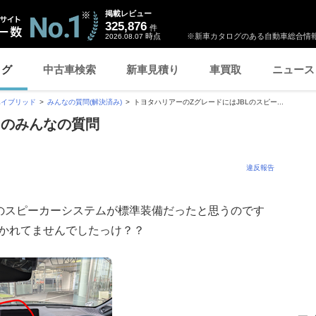
掲載レビュー
325,876
件
時点
※新車カタログのある自動車総合情報
2026.08.07
ログ
中古車検索
新車見積り
車買取
ニュース
ハイブリッド
みんなの質問(解決済み)
トヨタハリアーのZグレードにはJBLのスピー...
 のみんなの質問
違反報告
Lのスピーカーシステムが標準装備だったと思うのです
書かれてませんでしたっけ？？