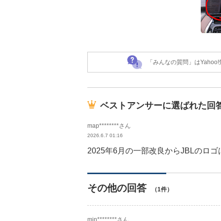
「みんなの質問」はYaho
ベストアンサーに選ばれた回
map********さん
2026.6.7 01:16
2025年6月の一部改良からJBLの
その他の回答
（1件）
min********さん