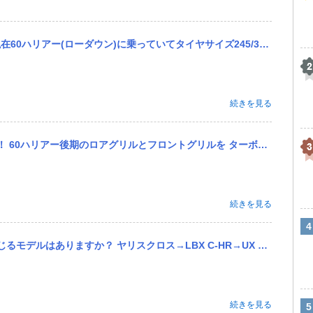
イヤサイズ245/35r21、8.5j+37ホイールを装着しています。この状態からツライチにしたい場合は何mm...
続きを見る
ルを ターボ用グリルとモデリスタグリルに変更したいのですがエーミングって必要なんでしょうか？ しなくても大丈夫...
続きを見る
→LBX C-HR→UX ハリアー→NX ランクル250→GX ランクル300→LX アルファード→LM
続きを見る