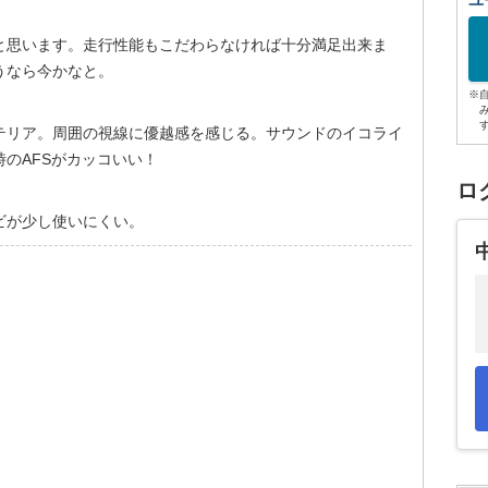
ユ
だと思います。走行性能もこだわらなければ十分満足出来ま
うなら今かなと。
※
テリア。周囲の視線に優越感を感じる。サウンドのイコライ
のAFSがカッコいい！
ロ
ビが少し使いにくい。