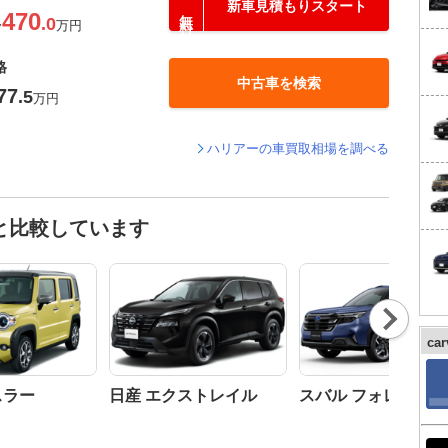
新車見積もりスタート
470
.0
〜
万円
格
中古車を検索
77
.5
万円
ハリアーの車買取相場を調べる
と比較しています
Nex
t
ca
スラー
日産 エクストレイル
スバル フォレスター