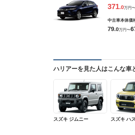
371
.0
万円
中古車本体価
79
6
.0
万円
〜
ハリアーを見た人はこんな車
スズキ ジムニー
スズキ ハ