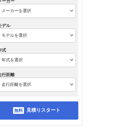
メーカー
モデル
年式
走行距離
見積りスタート