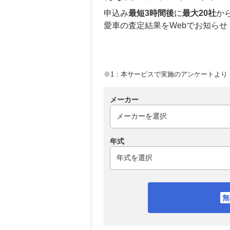
申込み
最短3時間後
に
最大20社
か
愛車の査定結果をWebでお知らせ
※1：本サービスで実施のアンケートより （
メーカー
年式