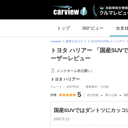
トップ
360°ビュー
カタ
carview!
新車カタログ
トヨタ(TOYOTA)
ハリアー
トヨタ ハリアー 「国産SUV
ーザーレビュー
ニックネーム非公開
さん
トヨタ ハリアー
グレード：- 2007年式
乗車形式：その他
5
-
-
評価
走行性能
乗り心地
燃
国産SUVではダントツにカッコい
2007.6.13