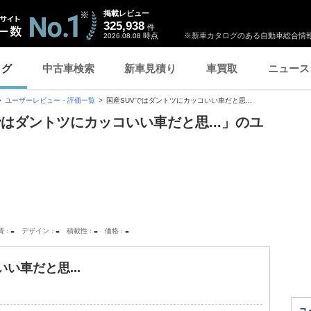
掲載レビュー
325,938
件
時点
※新車カタログのある自動車総合情報
2026.08.08
ログ
中古車検索
新車見積り
車買取
ニュース
ユーザーレビュー・評価一覧
国産SUVではダントツにカッコいい車だと思...
ではダントツにカッコいい車だと思...」のユ
-
-
-
-
費
デザイン
積載性
価格
い車だと思...