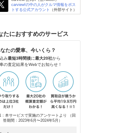
carview!の中の人がクルマ情報をポス
トする公式アカウント
（外部サイト）
なたにおすすめのサービス
あなたの愛車、今いくら？
込み
最短3時間後
に
最大20社
から
車の査定結果をWebでお知らせ！
1：本サービスで実施のアンケートより （回
答期間：2023年6月〜2024年5月）