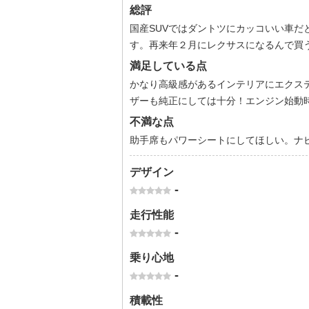
総評
国産SUVではダントツにカッコいい車
す。再来年２月にレクサスになるんで買
満足している点
かなり高級感があるインテリアにエクス
ザーも純正にしては十分！エンジン始動時
不満な点
助手席もパワーシートにしてほしい。ナ
デザイン
-
走行性能
-
乗り心地
-
積載性