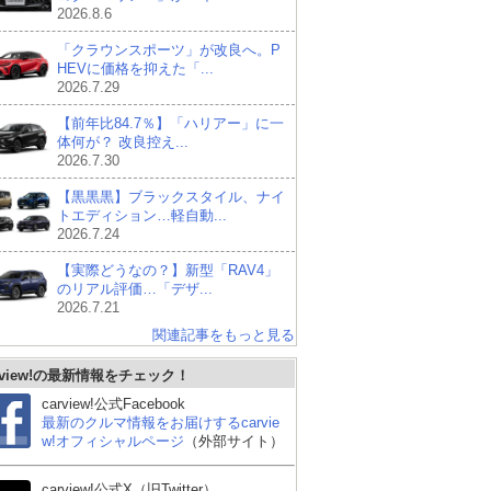
2026.8.6
「クラウンスポーツ」が改良へ。P
HEVに価格を抑えた「...
2026.7.29
【前年比84.7％】「ハリアー」に一
体何が？ 改良控え...
2026.7.30
【黒黒黒】ブラックスタイル、ナイ
トエディション…軽自動...
2026.7.24
【実際どうなの？】新型「RAV4」
のリアル評価…「デザ...
2026.7.21
関連記事をもっと見る
rview!の最新情報をチェック！
carview!公式Facebook
最新のクルマ情報をお届けするcarvie
マツダ CX-5
ホンダ ヴェゼル
レク
w!オフィシャルページ
（外部サイト）
carview!公式X（旧Twitter）