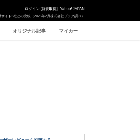
ログイン
[
新規取得
]
Yahoo! JAPAN
サイト5社との比較（2026年2月株式会社プラグ調べ）
オリジナル記事
マイカー