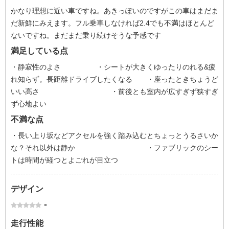
かなり理想に近い車ですね。あきっぽいのですがこの車はまだま
だ新鮮にみえます。フル乗車しなければ2.4でも不満はほとんど
ないですね。まだまだ乗り続けそうな予感です
満足している点
・静寂性のよさ ・シートが大きくゆったりのれる&疲
れ知らず。長距離ドライブしたくなる ・座ったときちょうど
いい高さ ・前後とも室内が広すぎず狭すぎ
ず心地よい
不満な点
・長い上り坂などアクセルを強く踏み込むとちょっとうるさいか
な？それ以外は静か ・ファブリックのシー
トは時間が経つとよごれが目立つ
デザイン
-
走行性能