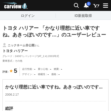
carview!
検索
通知
i
ログイン
ID新規取得
トヨタ ハリアー 「かなり理想に近い車です
ね。あきっぽいのです...」のユーザーレビュー
ニックネーム非公開
さん
トヨタ ハリアー
グレード：240G“Ｌパッケージ”(AT_2.4) 2003年式
乗車形式：その他
-
-
-
5
走行性能
乗り心地
燃費
評価
-
-
-
デザイン
積載性
価格
かなり理想に近い車ですね。あきっぽいのです...
2006.2.17
総評