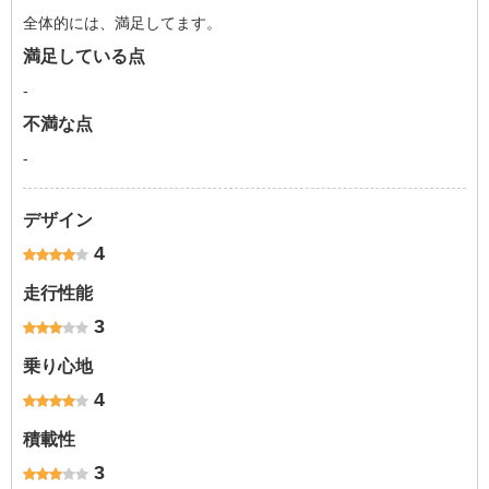
全体的には、満足してます。
満足している点
-
不満な点
-
デザイン
4
走行性能
3
乗り心地
4
積載性
3