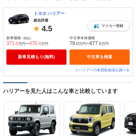
トヨタ ハリアー
総合評価
マイカー登録
4.5
新車価格
中古車本体価格
（税込）
371
470
79
677
.0
.0
.0
.5
万円〜
万円
万円〜
万円
新車見積もり(無料)
中古車を検索
ハリアーの車買取相場を調べる
ハリアーを見た人はこんな車と比較しています