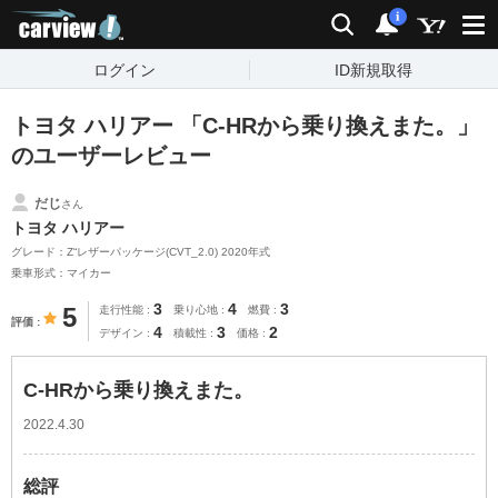
carview!
検索
通知
i
ログイン
ID新規取得
トヨタ ハリアー 「C-HRから乗り換えまた。」
のユーザーレビュー
だじ
さん
トヨタ ハリアー
グレード：Z“レザーパッケージ(CVT_2.0) 2020年式
乗車形式：マイカー
3
4
3
5
走行性能
乗り心地
燃費
評価
4
3
2
デザイン
積載性
価格
C-HRから乗り換えまた。
2022.4.30
総評