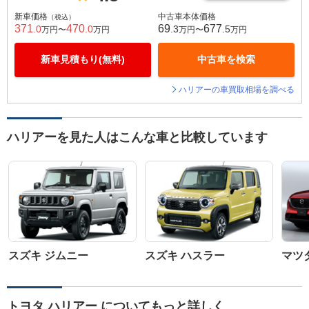
新車価格
中古車本体価格
（税込）
371
470
69
677
.0
.0
.3
.5
万円〜
万円
万円〜
万円
新車見積もり(無料)
中古車を検索
ハリアーの車買取相場を調べる
ハリアーを見た人はこんな車と比較しています
スズキ ジムニー
スズキ ハスラー
マツダ
トヨタ ハリアー についてもっと詳しく