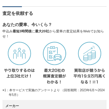
査定を依頼する
あなたの愛車、今いくら？
申込み
最短3時間後
に
最大20社
から愛車の査定結果をWebでお知ら
せ！
※1：本サービスで実施のアンケートより （回答期間：2023年6月〜2024
年5月）
メーカー