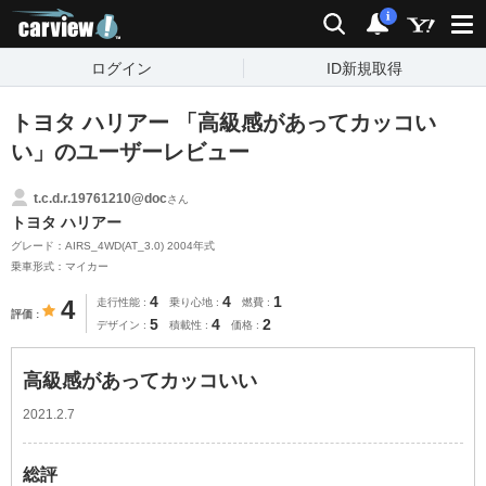
carview!
検索
通知
i
ログイン
ID新規取得
トヨタ ハリアー 「高級感があってカッコい
い」のユーザーレビュー
t.c.d.r.19761210@doc
さん
トヨタ ハリアー
グレード：AIRS_4WD(AT_3.0) 2004年式
乗車形式：マイカー
4
4
1
4
走行性能
乗り心地
燃費
評価
5
4
2
デザイン
積載性
価格
高級感があってカッコいい
2021.2.7
総評