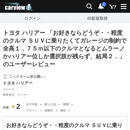
carview!
検索
通知
i
ログイン
ID新規取得
トヨタ ハリアー 「お好きならどうぞ・・程度
のクルマ ＳＵＶに乗りたくてガレージの制約で
全高１．７５ｍ以下のクルマとなるとムラーノ
かハリアー位しか選択肢が残らず、結局２．」
のユーザーレビュー
ニックネーム非公開
さん
トヨタ ハリアー
グレード：-
乗車形式：マイカー
-
-
-
2
走行性能
乗り心地
燃費
評価
-
-
-
デザイン
積載性
価格
お好きならどうぞ・・程度のクルマ ＳＵＶに乗り