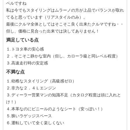
ベルですね
私は今でもスタイリングはムラーノの方が上品でバランスが取れ
てると思っています（リアスタイルのみ）。
最後にクルマ全体としてはそこそこ良く出来たクルマですね・・
但し、価格に見合った出来では決してありません！
満足している点
１.トヨタ車の安心感
２．そこそこ静かな室内（但し、カローラ級と同レベル程度）
３.高速走行時の安定感
不満な点
１.幼稚なスタイリング（高級感ゼロ）
２.非力な２．４Ｌエンジン
３.ディーラー営業マンの知識不足（カタログ程度は頭に入れと
け！）
４.本革なのにビニールのようなシート（安っぽい！）
５.狭いラゲッジスペース
６.運転していて全く楽しくない