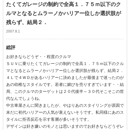
たくてガレージの制約で全高１．７５ｍ以下のク
ルマとなるとムラーノかハリアー位しか選択肢が
残らず、結局２．
2007.8.1
総評
お好きならどうぞ・・程度のクルマ
ＳＵＶに乗りたくてガレージの制約で全高１．７５ｍ以下のクル
マとなるとムラーノかハリアー位しか選択肢が残らず、結局２．
４Ｌで４ＷＤがあるハリアーに決めましたが最後まで迷ったのが
あの幼稚なスタイルです。若者に媚びを売りすぎています・・結
局、このクルマのターゲットは２０代後半～３０代そこそこの世
代なんでしょうね。
中古車屋さんに聞きましたが、やはりあのスタイリングが原因で
未だに初代ハリアーの人気が衰えないそうです。私同様にあのス
タイルに拒否反応を示す客層が多いそうです。
デザインは好き嫌いのモノとは思いますのでお好きならどうぞレ