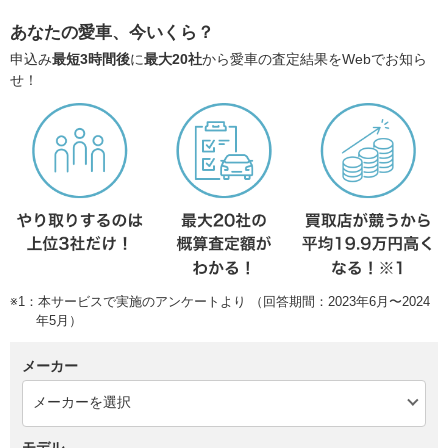
あなたの愛車、今いくら？
申込み
最短3時間後
に
最大20社
から愛車の査定結果をWebでお知ら
せ！
※1：本サービスで実施のアンケートより （回答期間：2023年6月〜2024
年5月）
メーカー
モデル