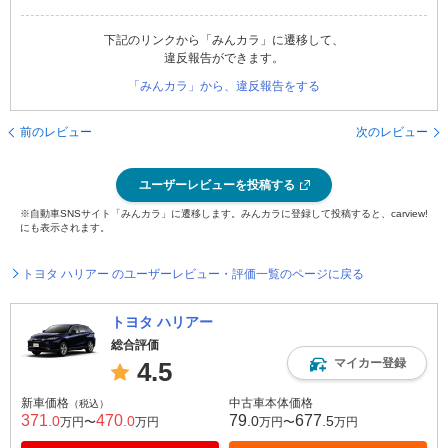
下記のリンクから「みんカラ」に遷移して、
違反報告ができます。
「みんカラ」から、違反報告をする
前のレビュー
次のレビュー
ユーザーレビューを投稿する
※自動車SNSサイト「みんカラ」に遷移します。みんカラに登録して投稿すると、carview!
にも表示されます。
トヨタ ハリアー のユーザーレビュー・評価一覧のページに戻る
トヨタ ハリアー
総合評価
マイカー登録
4.5
新車価格
中古車本体価格
（税込）
371
470
79
677
.0
.0
.0
.5
万円〜
万円
万円〜
万円