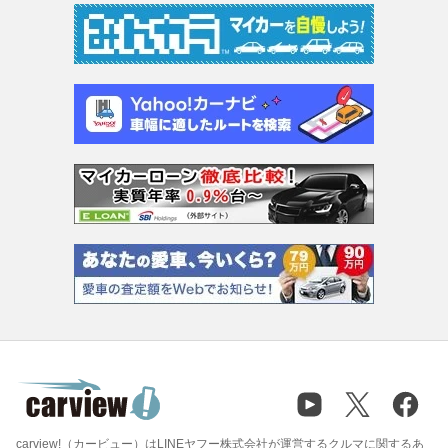
carview!（カービュー）はLINEヤフー株式会社が運営するクルマに関するあ