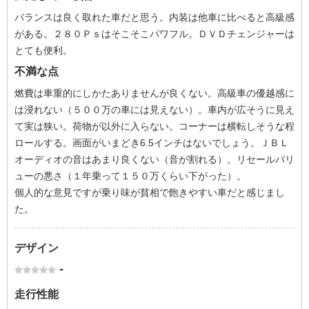
バランスは良く取れた車だと思う。内装は他車に比べると高級感
がある。２８０Ｐｓはそこそこパワフル。ＤＶＤチェンジャーは
とても便利。
不満な点
燃費は車重的にしかたありませんが良くない。高級車の優越感に
は浸れない（５００万の車には見えない）。車内が広そうに見え
て実は狭い。荷物が以外に入らない。コーナーは横転しそうな程
ロールする。画面がいまどき6.5インチはないでしょう。ＪＢＬ
オーディオの音はあまり良くない（音が割れる）。リセールバリ
ューの悪さ（１年乗って１５０万くらい下がった）。
個人的な意見ですが乗り味が貧相で飽きやすい車だと感じまし
た。
デザイン
-
走行性能