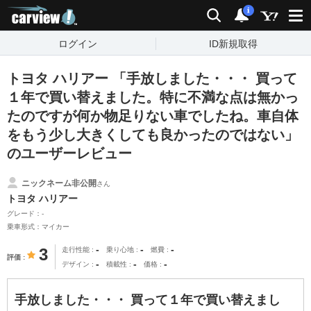
carview!
検索
通知
i
ログイン
ID新規取得
トヨタ ハリアー 「手放しました・・・ 買って
１年で買い替えました。特に不満な点は無かっ
たのですが何か物足りない車でしたね。車自体
をもう少し大きくしても良かったのではない」
のユーザーレビュー
ニックネーム非公開
さん
トヨタ ハリアー
グレード：-
乗車形式：マイカー
-
-
-
3
走行性能
乗り心地
燃費
評価
-
-
-
デザイン
積載性
価格
手放しました・・・ 買って１年で買い替えまし