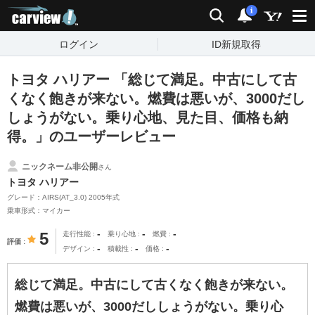
carview!
検索
通知
i
ログイン
ID新規取得
トヨタ ハリアー 「総じて満足。中古にして古
くなく飽きが来ない。燃費は悪いが、3000だし
しょうがない。乗り心地、見た目、価格も納
得。」のユーザーレビュー
ニックネーム非公開
さん
トヨタ ハリアー
グレード：AIRS(AT_3.0) 2005年式
乗車形式：マイカー
-
-
-
5
走行性能
乗り心地
燃費
評価
-
-
-
デザイン
積載性
価格
総じて満足。中古にして古くなく飽きが来ない。
燃費は悪いが、3000だししょうがない。乗り心