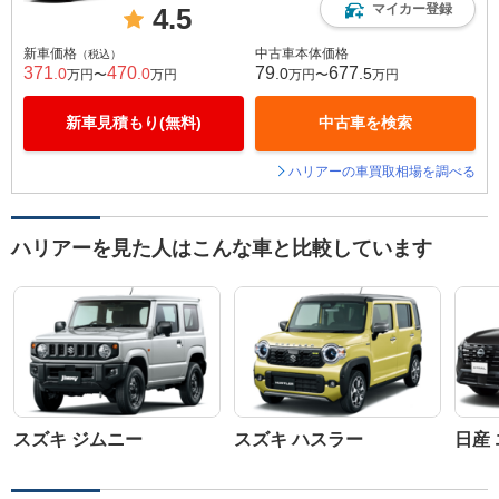
マイカー登録
4.5
新車価格
中古車本体価格
（税込）
371
470
79
677
.0
.0
.0
.5
万円〜
万円
万円〜
万円
新車見積もり(無料)
中古車を検索
ハリアーの車買取相場を調べる
ハリアーを見た人はこんな車と比較しています
スズキ ジムニー
スズキ ハスラー
日産