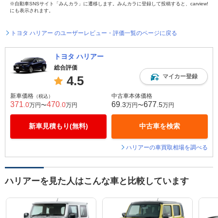
※自動車SNSサイト「みんカラ」に遷移します。みんカラに登録して投稿すると、carview!
にも表示されます。
トヨタ ハリアー のユーザーレビュー・評価一覧のページに戻る
トヨタ ハリアー
総合評価
マイカー登録
4.5
新車価格
中古車本体価格
（税込）
371
470
69
677
.0
.0
.3
.5
万円〜
万円
万円〜
万円
新車見積もり(無料)
中古車を検索
ハリアーの車買取相場を調べる
ハリアーを見た人はこんな車と比較しています