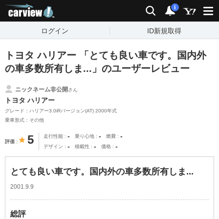
carview!
検索
通知
i
ログイン
ID新規取得
トヨタ ハリアー 「とても良い車です。国内外
の車多数所有しま...」のユーザーレビュー
ニックネーム非公開
さん
トヨタ ハリアー
グレード：ハリアー3.0iRバージョン(AT) 2000年式
乗車形式：その他
-
-
-
5
走行性能
乗り心地
燃費
評価
-
-
-
デザイン
積載性
価格
とても良い車です。国内外の車多数所有しま...
2001.9.9
総評