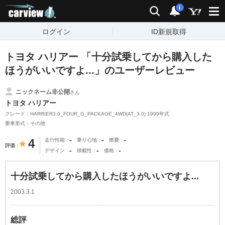
carview!
検索
通知
i
ログイン
ID新規取得
トヨタ ハリアー 「十分試乗してから購入した
ほうがいいですよ...」のユーザーレビュー
ニックネーム非公開
さん
トヨタ ハリアー
グレード：HARRIER3.0_FOUR_G_PACKAGE_4WD(AT_3.0) 1999年式
乗車形式：その他
-
-
-
4
走行性能
乗り心地
燃費
評価
-
-
-
デザイン
積載性
価格
十分試乗してから購入したほうがいいですよ...
2003.3.1
総評