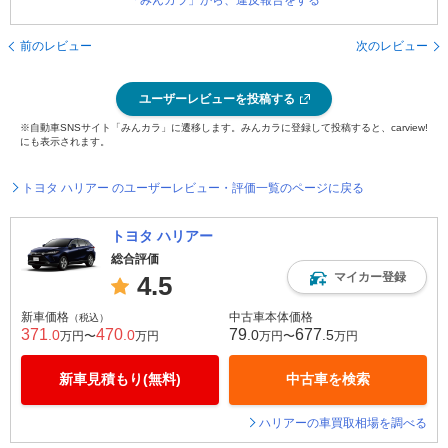
「みんカラ」から、違反報告をする
前のレビュー
次のレビュー
ユーザーレビューを投稿する
※自動車SNSサイト「みんカラ」に遷移します。みんカラに登録して投稿すると、carview!
にも表示されます。
トヨタ ハリアー のユーザーレビュー・評価一覧のページに戻る
トヨタ ハリアー
総合評価
マイカー登録
4.5
新車価格
中古車本体価格
（税込）
371
470
79
677
.0
.0
.0
.5
万円〜
万円
万円〜
万円
新車見積もり(無料)
中古車を検索
ハリアーの車買取相場を調べる